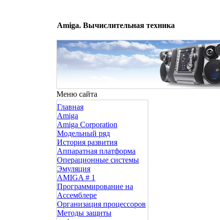
Amiga. Вычислительная техника
Меню сайта
Главная
Amiga
Amiga Corporation
Модельный ряд
История развития
Аппаратная платформа
Операционные системы
Эмуляция
AMIGA # 1
Программирование на
Ассемблере
Организация процессоров
Методы защиты