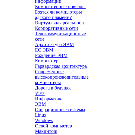
информации
Компьютерные новеллы
Боятся ли компьютеры
адского пламени?
Виртуальная реальность
Корпоративные сети
Телекоммуникационные
сети
Архитектура ЭВМ
ЕС ЭВМ
Рождение ЭВМ
Компьютер
Гарвардская архитектура
Современные
высокопроизводительные
компьютеры
Дорога в будущее
Vista
Инфоpматика
ЭВМ
Операционные системы
Linux
Windows
Освой компьютер
Макинтош