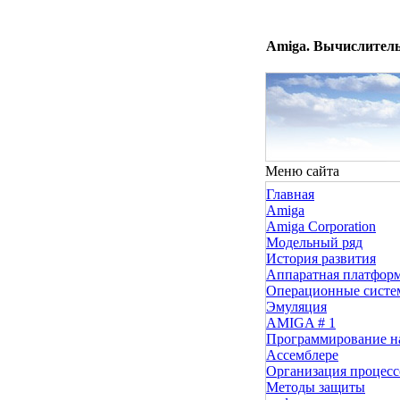
Amiga. Вычислитель
Меню сайта
Главная
Amiga
Amiga Corporation
Модельный ряд
История развития
Аппаратная платфор
Операционные сист
Эмуляция
AMIGA # 1
Программирование н
Ассемблере
Организация процесс
Методы защиты