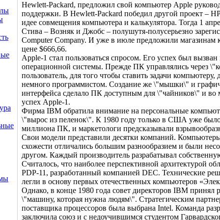
Hewlett-Packard, предложил свой компьютер Apple руково
ллы
поддержки. В Hewlett-Packard победил другой проект – H
ы
идее совмещения компьютера и калькулятора. Тогда 1 апре
Стива – Возняк и Джобс – полушутя-полусерьезно зареги
сть
Computer Company. И уже в июле предложили магазинам 
цене $666,66.
ные
Apple-1 стал пользоваться спросом. Его успех был вызван
операционной системы. Прежде ПК управлялись через \"к
пользователь, для того чтобы ставить задачи компьютеру,
немного программистом. Создание же \"мышки\" и графи
интерфейса сделало ПК доступным для \"чайников\" и во
успех Apple-1.
ура
Фирма IBM обратила внимание на персональные компьют
\"вырос из пеленок\". К 1980 году только в США уже был
ьные
миллиона ПК, и маркетологи предсказывали взрывообразн
Свои модели представили десятки компаний. Компьютер
схожести отличались большим разнообразием и были нес
другом. Каждый производитель разрабатывал собственну
Считалось, что наиболее перспективной архитектурой об
PDP-11, разработанный компанией DEC. Технические ре
емы
легли в основу первых отечественных компьютеров «Элек
Однако, в конце 1980 года совет директоров IBM принял 
\"машину, которая нужна людям\". Стратегическим партне
поставщика процессоров была выбрана Intel. Команда ра
заключила союз и с недоучившимся студентом Гарвардско