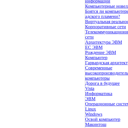
информации
Компьютерные нове
Боятся ли компьютер
адского пламени?
Виртуальная реально
Корпоративные сети
Телекоммуникацион
сети
Архитектура ЭВМ
ЕС ЭВМ
Рождение ЭВМ
Компьютер
Гарвардская архитект
Современные
высокопроизводител
компьютеры
Дорога в будущее
Vista
Инфоpматика
ЭВМ
Операционные сист
Linux
Windows
Освой компьютер
Макинтош