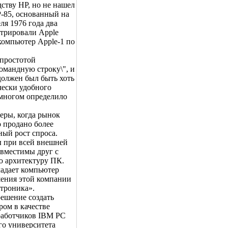
дству HP, но не нашел
P-85, основанный на
ля 1976 года два
стрировали Apple
компьютер Apple-1 по
 простотой
омандную строку\", и
 должен был быть хоть
чески удобного
 многом определило
еры, когда рынок
о продано более
ый рост спроса.
ы при всей внешней
овместимы друг с
ю архитектуру ПК.
ладает компьютер
шения этой компании
троника».
решение создать
ром в качестве
зработчиков IBM PC
го университета