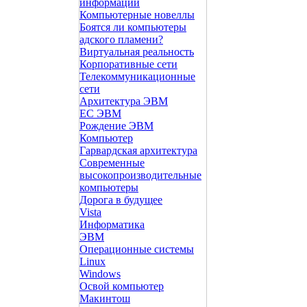
информации
Компьютерные новеллы
Боятся ли компьютеры
адского пламени?
Виртуальная реальность
Корпоративные сети
Телекоммуникационные
сети
Архитектура ЭВМ
ЕС ЭВМ
Рождение ЭВМ
Компьютер
Гарвардская архитектура
Современные
высокопроизводительные
компьютеры
Дорога в будущее
Vista
Инфоpматика
ЭВМ
Операционные системы
Linux
Windows
Освой компьютер
Макинтош