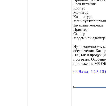
Блок питания
Корпус
Монитор
Клавиатура
Манипулятор \"мыш
Звуковые колонки
Принтер
Сканер
Модем или адапте
Ну, и конечно же, 
обеспечения. Как а
ПК, так и продукци
программ. Особенн
приложения MS-Offi
<< Назад
1
2
3
4
5