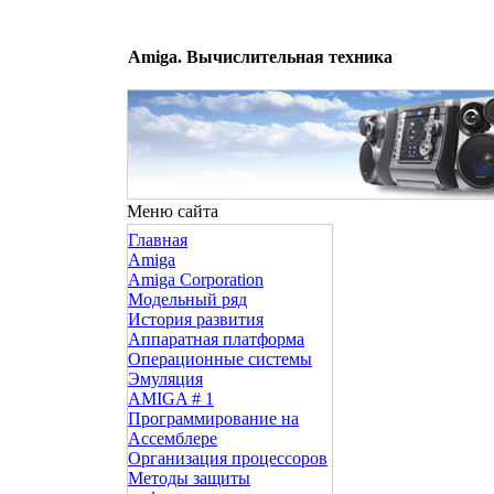
Amiga. Вычислительная техника
Меню сайта
Главная
Amiga
Amiga Corporation
Модельный ряд
История развития
Аппаратная платформа
Операционные системы
Эмуляция
AMIGA # 1
Программирование на
Ассемблере
Организация процессоров
Методы защиты