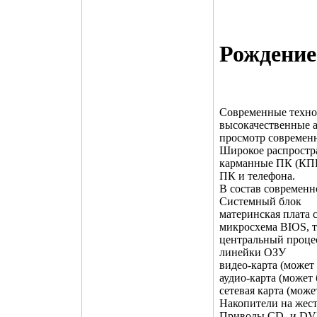
Рождени
Современные техно
высокачественные 
просмотр современ
Широкое распростра
карманные ПК (КПК
ПК и телефона.
В состав современн
Системный блок
материнская плата
микросхема BIOS, 
центральный проце
линейки ОЗУ
видео-карта (может
аудиo-карта (может
сетевая карта (мож
Накопители на жес
Приводы CD- и D