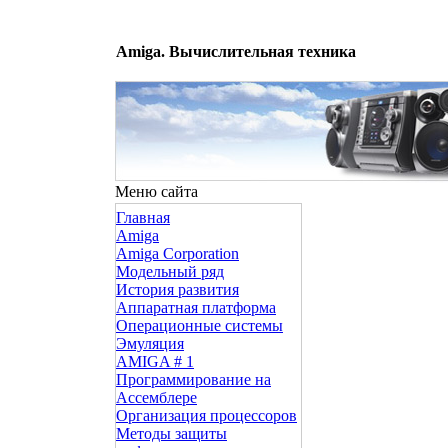
Amiga. Вычислительная техника
Меню сайта
Главная
Amiga
Amiga Corporation
Модельный ряд
История развития
Аппаратная платформа
Операционные системы
Эмуляция
AMIGA # 1
Программирование на
Ассемблере
Организация процессоров
Методы защиты