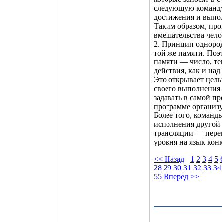
следующую команду
достижения и выпо
Таким образом, про
вмешательства чело
2. Принцип однород
той же памяти. Поэ
памяти — число, те
действия, как и на
Это открывает целы
своего выполнения 
задавать в самой п
программе организу
Более того, команд
исполнения другой
трансляции — пере
уровня на язык ко
<< Назад
1
2
3
4
5
28
29
30
31
32
33
34
55
Вперед >>