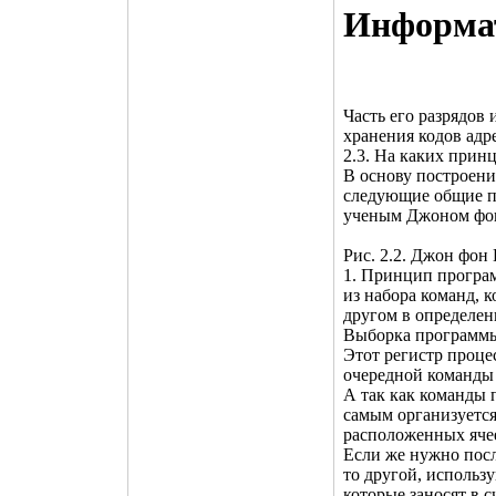
Инфоpма
Часть его разрядов
хранения кодов адр
2.3. На каких при
В основу построен
следующие общие п
ученым Джоном фо
Рис. 2.2. Джон фон 
1. Принцип програм
из набора команд, 
другом в определен
Выборка программы 
Этот регистр проце
очередной команды
А так как команды 
самым организуется
расположенных яче
Если же нужно посл
то другой, использ
которые заносят в 