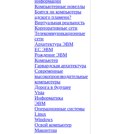
информации
Компьютерные новеллы
Боятся ли компьютеры
адского пламени?
Виртуальная реальность
Корпоративные сети
Телекоммуникационные
сети
Архитектура ЭВМ
ЕС ЭВМ
Рождение ЭВМ
Компьютер
Гарвардская архитектура
Современные
высокопроизводительные
компьютеры
Дорога в будущее
Vista
Инфоpматика
ЭВМ
Операционные системы
Linux
Windows
Освой компьютер
Макинтош