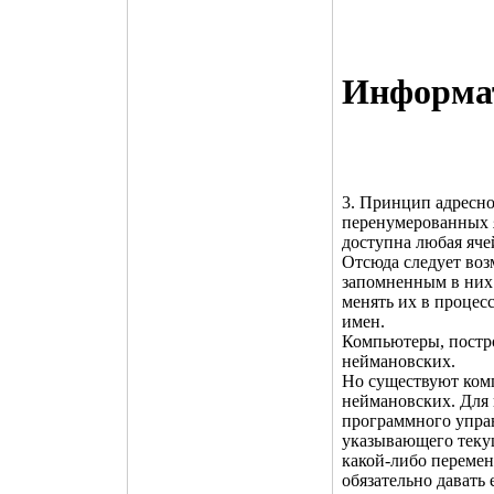
Инфоpма
3. Принцип адресно
перенумерованных 
доступна любая яче
Отсюда следует воз
запомненным в них
менять их в проце
имен.
Компьютеры, постро
неймановских.
Но существуют ком
неймановских. Для 
программного управл
указывающего теку
какой-либо перемен
обязательно давать