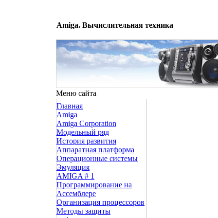
Amiga. Вычислительная техника
Меню сайта
Главная
Amiga
Amiga Corporation
Модельный ряд
История развития
Аппаратная платформа
Операционные системы
Эмуляция
AMIGA # 1
Программирование на
Ассемблере
Организация процессоров
Методы защиты