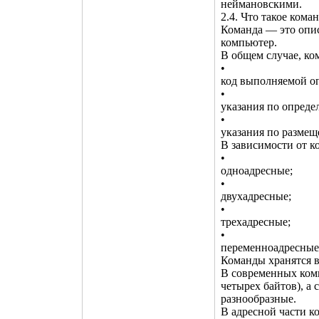
неймановскими.
2.4. Что такое кома
Команда — это опи
компьютер.
В общем случае, к
•
код выполняемой о
•
указания по опреде
•
указания по размещ
В зависимости от к
•
одноадресные;
•
двухадресные;
•
трехадресные;
•
переменноадресные
Команды хранятся в
В современных комп
четырех байтов), а
разнообразные.
В адресной части к