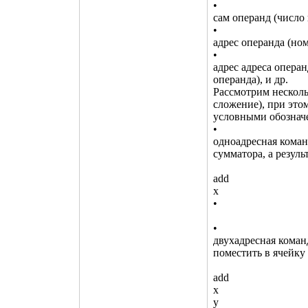
•
сам операнд (число
•
адрес операнда (ном
•
адрес адреса операн
операнда), и др.
Рассмотрим несколь
сложение), при это
условными обознач
•
одноадресная коман
сумматора, а резуль
add
x
•
•
двухадресная команд
поместить в ячейку 
add
x
y