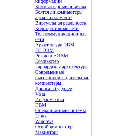
информации
Компьютерные новеллы
Боятся ли компьютеры
адского пламени?
Виртуальная реальность
Корпоративные сети
Телекоммуникационные
сети
Архитектура ЭВМ
ЕС ЭВМ
Рождение ЭВМ
Компьютер
Гарвардская архитектура
Современные
высокопроизводительные
компьютеры
Дорога в будущее
Vista
Инфоpматика
ЭВМ
Операционные системы
Linux
Windows
Освой компьютер
Макинтош