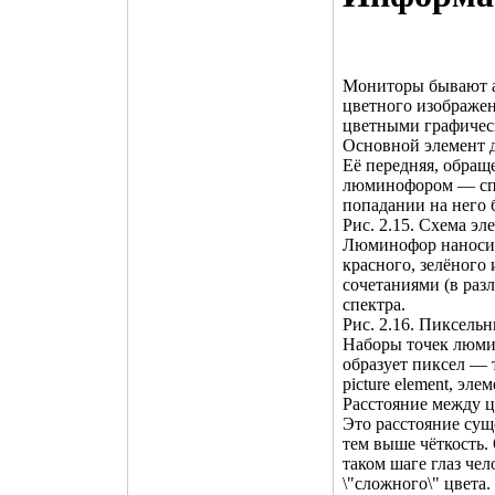
Мониторы бывают а
цветного изображе
цветными графичес
Основной элемент д
Её передняя, обращ
люминофором — спе
попадании на него 
Рис. 2.15. Схема э
Люминофор наносит
красного, зелёного
сочетаниями (в раз
спектра.
Рис. 2.16. Пиксель
Наборы точек люми
образует пиксел — 
picture element, эле
Расстояние между 
Это расстояние сущ
тем выше чёткость.
таком шаге глаз че
\"сложного\" цвета.