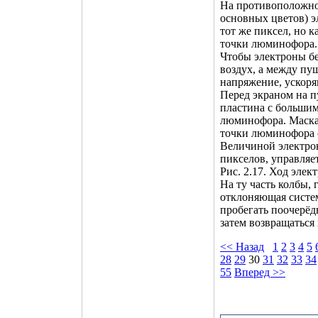
На противоположно
основных цветов) э
тот же пиксел, но к
точки люминофора.
Чтобы электроны бе
воздух, а между пу
напряжение, ускор
Перед экраном на п
пластина с большим
люминофора. Маска 
точки люминофора 
Величиной электрон
пикселов, управляе
Рис. 2.17. Ход элек
На ту часть колбы,
отклоняющая систем
пробегать поочерёд
затем возвращаться 
<< Назад
1
2
3
4
5
28
29
30
31
32
33
34
55
Вперед >>