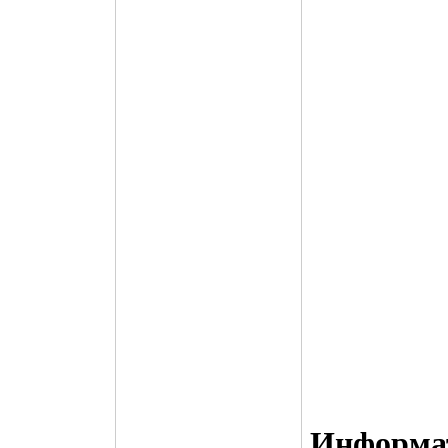
Инфоpма