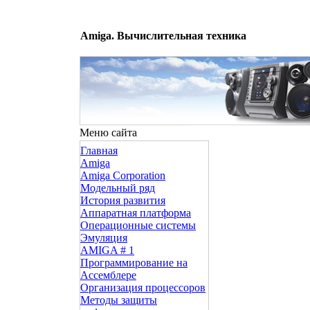
Amiga. Вычислительная техника
Меню сайта
Главная
Amiga
Amiga Corporation
Модельный ряд
История развития
Аппаратная платформа
Операционные системы
Эмуляция
AMIGA # 1
Программирование на
Ассемблере
Организация процессоров
Методы защиты