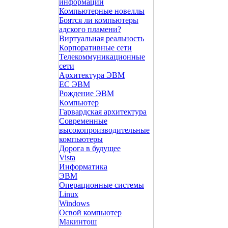
информации
Компьютерные новеллы
Боятся ли компьютеры
адского пламени?
Виртуальная реальность
Корпоративные сети
Телекоммуникационные
сети
Архитектура ЭВМ
ЕС ЭВМ
Рождение ЭВМ
Компьютер
Гарвардская архитектура
Современные
высокопроизводительные
компьютеры
Дорога в будущее
Vista
Инфоpматика
ЭВМ
Операционные системы
Linux
Windows
Освой компьютер
Макинтош