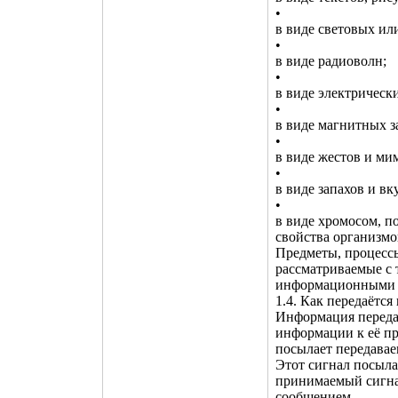
•
в виде световых ил
•
в виде радиоволн;
•
в виде электрическ
•
в виде магнитных з
•
в виде жестов и ми
•
в виде запахов и в
•
в виде хромосом, п
свойства организмов
Предметы, процессы
рассматриваемые с 
информационными 
1.4. Как передаётс
Информация передаё
информации к её п
посылает передавае
Этот сигнал посылае
принимаемый сигна
сообщением.