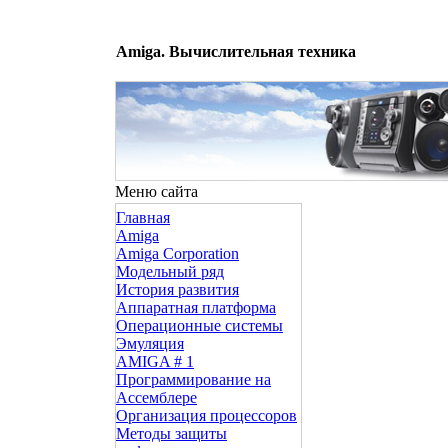
Amiga. Вычислительная техника
Меню сайта
Главная
Amiga
Amiga Corporation
Модельный ряд
История развития
Аппаратная платформа
Операционные системы
Эмуляция
AMIGA # 1
Программирование на
Ассемблере
Организация процессоров
Методы защиты