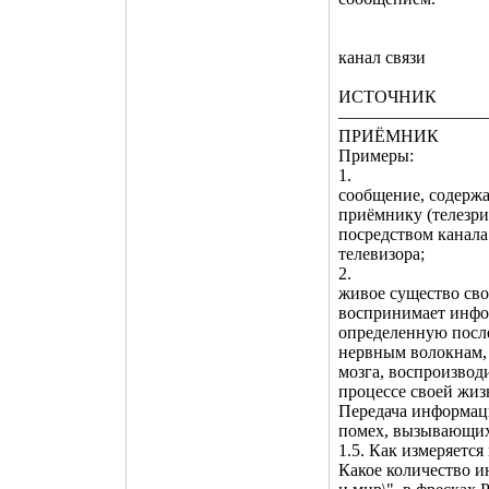
канал связи
ИСТОЧНИК
————————
ПРИЁМНИК
Примеры:
1.
сообщение, содержа
приёмнику (телезри
посредством канал
телевизора;
2.
живое существо свои
воспринимает инфор
определенную после
нервным волокнам, 
мозга, воспроизводи
процессе своей жиз
Передача информаци
помех, вызывающих
1.5. Как измеряетс
Какое количество и