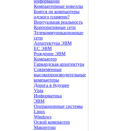
информации
Компьютерные новеллы
Боятся ли компьютеры
адского пламени?
Виртуальная реальность
Корпоративные сети
Телекоммуникационные
сети
Архитектура ЭВМ
ЕС ЭВМ
Рождение ЭВМ
Компьютер
Гарвардская архитектура
Современные
высокопроизводительные
компьютеры
Дорога в будущее
Vista
Инфоpматика
ЭВМ
Операционные системы
Linux
Windows
Освой компьютер
Макинтош