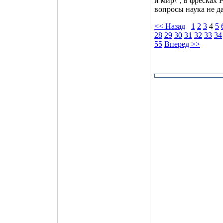
и мир\", в фресках 
вопросы наука не да
<< Назад
1
2
3
4
5
28
29
30
31
32
33
34
55
Вперед >>