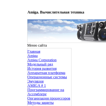
Amiga. Вычислительная техника
Меню сайта
Главная
Amiga
Amiga Corporation
Модельный ряд
История развития
Аппаратная платформа
Операционные системы
Эмуляция
AMIGA # 1
Программирование на
Ассемблере
Организация процессоров
Методы защиты