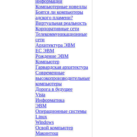
информации
Компьютерные новеллы
Боятся ли компьютеры
адского пламени?
Виртуальная реальность
Корпоративные сети
Телекоммуникационные
сети
Архитектура ЭВМ
ЕС ЭВМ
Рождение ЭВМ
Компьютер
Гарвардская архитектура
Современные
высокопроизводительные
компьютеры
Дорога в будущее
Vista
Инфоpматика
ЭВМ
Операционные системы
Linux
Windows
Освой компьютер
Макинтош