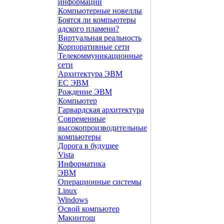
информации
Компьютерные новеллы
Боятся ли компьютеры
адского пламени?
Виртуальная реальность
Корпоративные сети
Телекоммуникационные
сети
Архитектура ЭВМ
ЕС ЭВМ
Рождение ЭВМ
Компьютер
Гарвардская архитектура
Современные
высокопроизводительные
компьютеры
Дорога в будущее
Vista
Инфоpматика
ЭВМ
Операционные системы
Linux
Windows
Освой компьютер
Макинтош