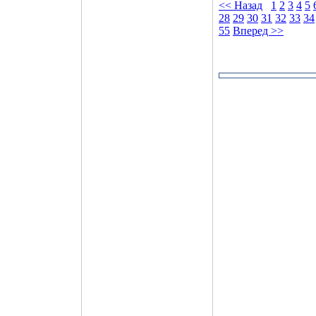
<< Назад
1
2
3
4
5
28
29
30
31
32
33
34
55
Вперед >>