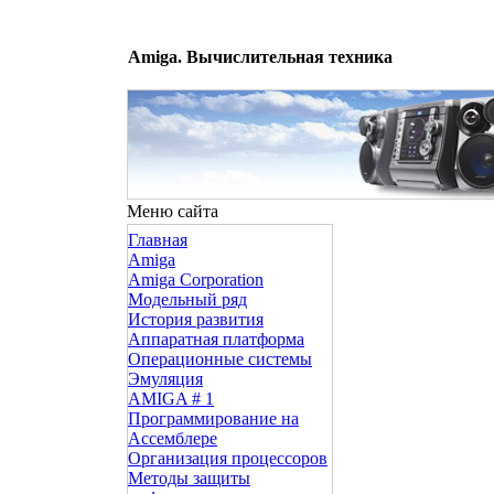
Amiga. Вычислительная техника
Меню сайта
Главная
Amiga
Amiga Corporation
Модельный ряд
История развития
Аппаратная платформа
Операционные системы
Эмуляция
AMIGA # 1
Программирование на
Ассемблере
Организация процессоров
Методы защиты