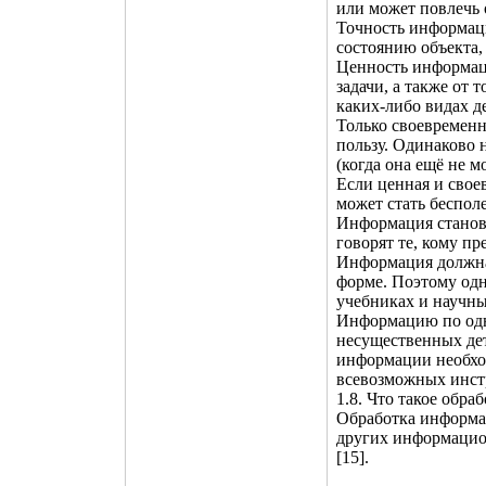
или может повлечь
Точность информаци
состоянию объекта, 
Ценность информаци
задачи, а также от 
каких-либо видах д
Только своевремен
пользу. Одинаково
(когда она ещё не м
Если ценная и сво
может стать беспол
Информация станови
говорят те, кому п
Информация должна
форме. Поэтому одн
учебниках и научны
Информацию по одно
несущественных дет
информации необход
всевозможных инст
1.8. Что такое обр
Обработка информа
других информацио
[15].