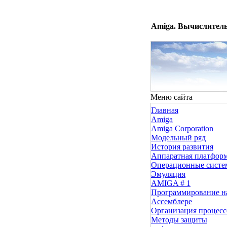
Amiga. Вычислитель
Меню сайта
Главная
Amiga
Amiga Corporation
Модельный ряд
История развития
Аппаратная платфор
Операционные сист
Эмуляция
AMIGA # 1
Программирование н
Ассемблере
Организация процесс
Методы защиты