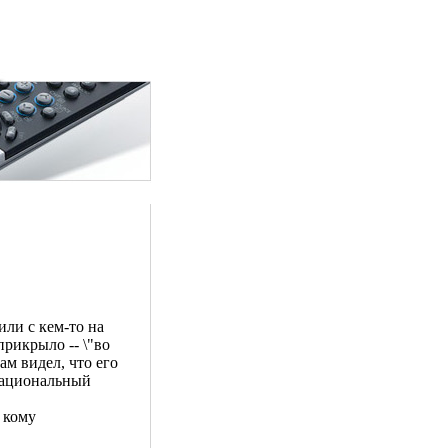
ли с кем-то на
рикрыло -- \"во
ам видел, что его
рациональный
и кому