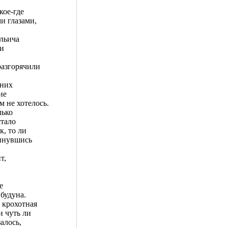
кое-где
и глазами,
льича
ли
разгорячили
 них
ие
м не хотелось.
лько
стало
к, то ли
апнувшись
т,
е
будуна.
 крохотная
и чуть ли
алось,