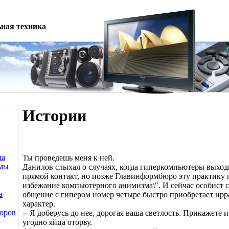
ная техника
Истории
ма
Ты проведешь меня к ней.
емы
Данилов слыхал о случаях, когда гиперкомпьютеры выходи
прямой контакт, но позже Главинформбюро эту практику п
избежание компьютерного анимизма\". И сейчас особист с
а
общение с гипером номер четыре быстро приобретает ир
характер.
оров
-- Я доберусь до нее, дорогая ваша светлость. Прикажете 
угодно яйца оторву.