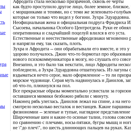
Афродита стала несколько призрачной, сквозь ее черты
ллы
как будто проступило другое лицо, более земное, близкое, 
ы
с морщинками и тенями, но с теми же зеленовато-голубым
которые он только что видел у богини. Зухра Эдуардовна.
сть
Неофициальная жена и официальная подруга Фридриха И
Сысоева, начальника Особого Центротдела. Руки ее обня
ные
оперативника и сладчайший поцелуй влился в его уста.
Естественные и неестественные афродизиаки мгновенно 
и напрягли ему, так сказать, плоть.
Зухра и Афродита -- они обрабатывали его вместе, и это у
здорово получалось. Джин что-то бормотал про образован
нового психокоммуникатора в мозгу, но слушать его совсе
ура
Внезапно, и это было так некстати, лицо Афродиты неско
побледнело, а Зухра Эдуардовна отшатнулась. Из лагуны 
ьные
вздыматься нечто серое, мало оформленное -- то ли призра
морское чудовище. Серая муть надвинулась и Данилов, з
об что-то, плюхнулся на пол.
Все прекрасные образы моментально усвистали за горизон
оставшиеся мимики безбожно рябили с минуту.
Наконец рябь улеглась. Данилов лежал на спине, а на него
емы
смотрело несколько весталок и вестанцев. Какие паршивы
физиономии -- зеленые и тупые, наглядное представление 
Широченные шеи и какие-то осиные талии, голова совсем
по сравнению с плечами, носы-пятаки, бугры мышц и ног
не \"до плеч\", по шесть длиннющих пальцев на руках. Каз