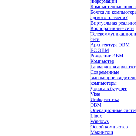
информации
Компьютерные нове
Боятся ли компьютер
адского пламени?
Виртуальная реально
Корпоративные сети
Телекоммуникацион
сети
Архитектура ЭВМ
ЕС ЭВМ
Рождение ЭВМ
Компьютер
Гарвардская архитект
Современные
высокопроизводител
компьютеры
Дорога в будущее
Vista
Инфоpматика
ЭВМ
Операционные сист
Linux
Windows
Освой компьютер
Макинтош