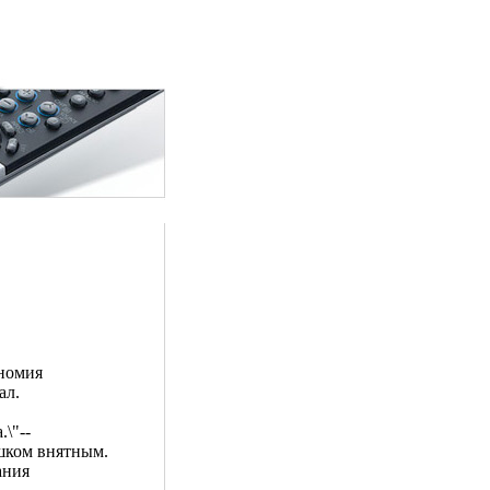
ономия
ал.
\"--
шком внятным.
ания