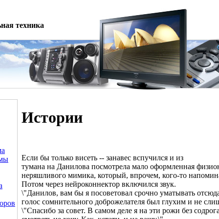
ная техника
Истории
ма
Если бы только висеть -- занавес вспучился и из
емы
тумана на Данилова посмотрела мало оформленная физи
неряшливого мимика, который, впрочем, кого-то напомин
Потом через нейроконнектор включился звук.
а
\"Данилов, вам бы я посоветовал срочно уматывать отсюда.
голос сомнительного доброжелателя был глухим и не сли
оров
\"Спасибо за совет. В самом деле я на эти рожи без содрог