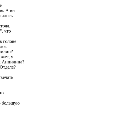
е
ля. А вы
елилось
стоял,
", что
в голове
лся.
нпилин?
ожет, у
к Анпилина?
 Отделе?
твечать
то
ло большую