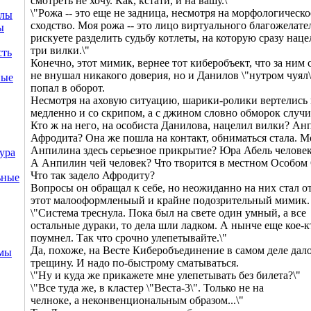
смотреть не хочу. Как, кстати, и на вашу.\"
\"Рожа -- это еще не задница, несмотря на морфологическо
ллы
сходство. Моя рожа -- это лицо виртуального благожелате
ы
рискуете разделить судьбу котлеты, на которую сразу нац
три вилки.\"
сть
Конечно, этот мимик, вернее тот киберобъект, что за ним 
не внушал никакого доверия, но и Данилов \"нутром чуял\
ные
попал в оборот.
Несмотря на аховую ситуацию, шарики-ролики вертелись 
медленно и со скрипом, а с джином словно обморок случи
Кто ж на него, на особиста Данилова, нацелил вилки? А
Афродита? Она же пошла на контакт, обниматься стала. М
Анпилина здесь серьезное прикрытие? Юра Абель челове
ура
А Анпилин чей человек? Что творится в местном Особом
Что так задело Афродиту?
ьные
Вопросы он обращал к себе, но неожиданно на них стал о
этот малооформленыый и крайне подозрительный мимик.
\"Система треснула. Пока был на свете один умный, а все
остальные дураки, то дела шли ладком. А нынче еще кое-к
поумнел. Так что срочно улепетывайте.\"
Да, похоже, на Весте Киберобъединение в самом деле да
емы
трещину. И надо по-быстрому сматываться.
\"Ну и куда же прикажете мне улепетывать без билета?\"
\"Все туда же, в кластер \"Веста-3\". Только не на
челноке, а неконвенциональным образом...\"