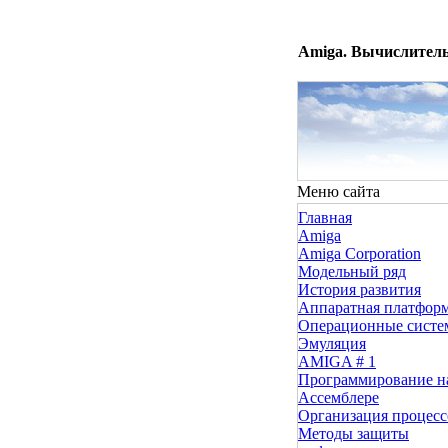
Amiga. Вычислитель
Меню сайта
Главная
Amiga
Amiga Corporation
Модельный ряд
История развития
Аппаратная платфор
Операционные сист
Эмуляция
AMIGA # 1
Программирование н
Ассемблере
Организация процесс
Методы защиты