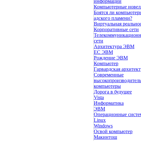
информации
Компьютерные нове
Боятся ли компьютер
адского пламени?
Виртуальная реально
Корпоративные сети
Телекоммуникацион
сети
Архитектура ЭВМ
ЕС ЭВМ
Рождение ЭВМ
Компьютер
Гарвардская архитект
Современные
высокопроизводител
компьютеры
Дорога в будущее
Vista
Инфоpматика
ЭВМ
Операционные сист
Linux
Windows
Освой компьютер
Макинтош