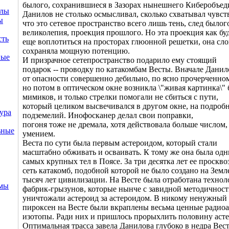
былого, сохранившиеся в Зазорах нынешнего Киберобъед
ллы
Данилов не столько осмысливал, сколько схватывал чувст
ы
что это сетевое пространство всего лишь тень, след былог
великолепия, проекция прошлого. Но эта проекция как бу
сть
еще воплотиться на просторах глюонной решетки, она сл
сохраняла мощную потенцию.
ные
И призрачное сетепространство подарило ему стоящий
подарок -- проводку по катакомбам Весты. Вначале Данил
от опасности совершенно дебильно, по ясно прочерченном
но потом в оптическом окне возникла \"живая картинка\" 
мимиков, и только стрелки помогали не сбиться с пути,
который целиком высвечивался в другом окне, на подроб
ура
подземелий. Инофосканер делал свои поправки,
погоня тоже не дремала, хотя действовала больше числом,
ьные
умением.
Веста по сути была первым астероидом, который стали
масштабно обживать и осваивать. К тому же она была одн
самых крупных тел в Поясе. За три десятка лет ее проскво
сеть катакомб, подобной которой не было создано на Земле
тысяч лет цивилизации. На Весте была отработана технол
емы
фабрик-грызунов, которые нынче с завидной методичнос
уничтожали астероид за астероидом. В никому ненужный
пироксен на Весте были вкраплены весьма ценные радио
изотопы. Ради них и пришлось прорыхлить половину асте
Оптимальная трасса завела Данилова глубоко в недра Вест