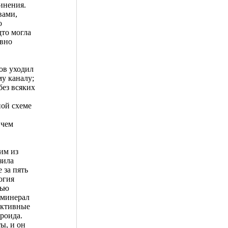
инения.
вами,
о
дто могла
овно
ов уходил
у каналу;
без всяких
ной схеме
 чем
им из
зила
 за пять
огия
тью
 минерал
активные
роида.
ы, и он