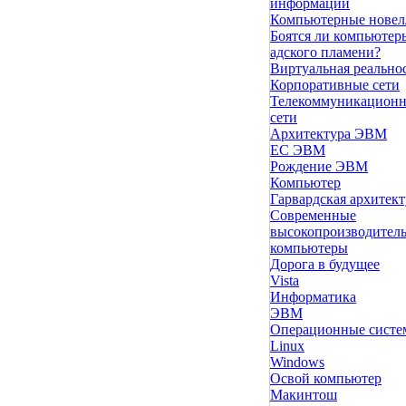
информации
Компьютерные нове
Боятся ли компьютер
адского пламени?
Виртуальная реально
Корпоративные сети
Телекоммуникацион
сети
Архитектура ЭВМ
ЕС ЭВМ
Рождение ЭВМ
Компьютер
Гарвардская архитект
Современные
высокопроизводител
компьютеры
Дорога в будущее
Vista
Инфоpматика
ЭВМ
Операционные сист
Linux
Windows
Освой компьютер
Макинтош