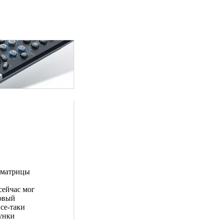
и матрицы
сейчас мог
новый
все-таки
сунки