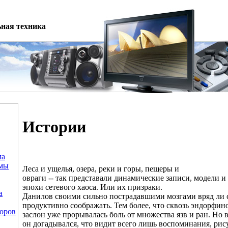
ная техника
Истории
ма
емы
Леса и ущелья, озера, реки и горы, пещеры и
овраги -- так представали динамические записи, модели 
эпохи сетевого хаоса. Или их призраки.
а
Данилов своими сильно пострадавшими мозгами вряд ли 
продуктивно соображать. Тем более, что сквозь эндорфи
оров
заслон уже прорывалась боль от множества язв и ран. Но 
он догадывался, что видит всего лишь воспоминания, ри