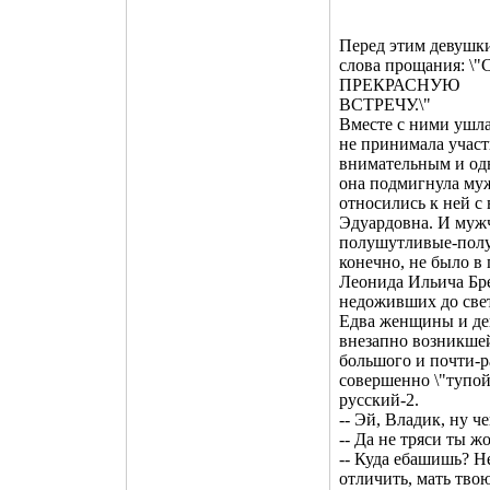
Перед этим девушк
слова прощания
ПРЕКРАСНУЮ
ВСТРЕЧУ.\"
Вместе с ними ушла 
не принимала участи
внимательным и одн
она подмигнула му
относились к ней с
Эдуардовна. И муж
полушутливые-полуу
конечно, не было в 
Леонида Ильича Бр
недоживших до свет
Едва женщины и де
внезапно возникшей 
большого и почти-р
совершенно \"тупой\
русский-2.
-- Эй, Владик, ну ч
-- Да не тряси ты ж
-- Куда ебашишь? Н
отличить, мать тво