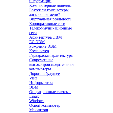
информации
Компьютерные новеллы
Боятся ли компьютеры
адского пламени?
Виртуальная реальность
Корпоративные сети
Телекоммуникационные
сети
Архитектура ЭВМ
ЕС ЭВМ
Рождение ЭВМ
Компьютер
Гарвардская архитектура
Современные
высокопроизводительные
компьютеры
Дорога в будущее
Vista
Инфоpматика
ЭВМ
Операционные системы
Linux
Windows
Освой компьютер
Макинтош