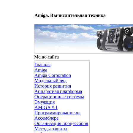
Amiga. Вычислительная техника
Меню сайта
Главная
Amiga
Amiga Corporation
Модельный ряд
История развития
Аппаратная платформа
Операционные системы
Эмуляция
AMIGA # 1
Программирование на
Ассемблере
Организация процессоров
Методы защиты