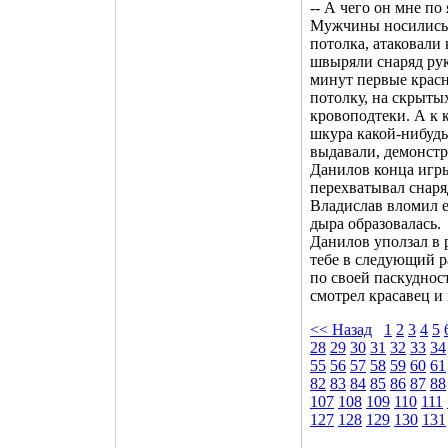
-- А чего он мне по
Мужчины носились о
потолка, атаковали
швыряли снаряд рук
минут первые красн
потолку, на скрыт
кровоподтеки. А к 
шкура какой-нибудь
выдавали, демонстр
Данилов конца игры
перехватывал снаря
Владислав вломил е
дыра образовалась.
Данилов уползал в 
тебе в следующий р
по своей паскудност
смотрел красавец и
<< Назад
1
2
3
4
5
28
29
30
31
32
33
34
55
56
57
58
59
60
61
82
83
84
85
86
87
88
107
108
109
110
111
127
128
129
130
131