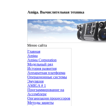
Amiga. Вычислительная техника
Меню сайта
Главная
Amiga
Amiga Corporation
Модельный ряд
История развития
Аппаратная платформа
Операционные системы
Эмуляция
AMIGA # 1
Программирование на
Ассемблере
Организация процессоров
Методы защиты