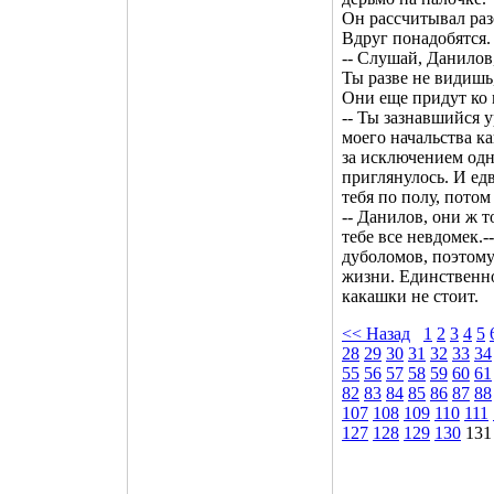
Он рассчитывал раз
Вдруг понадобятся.
-- Слушай, Данилов
Ты разве не видишь
Они еще придут ко м
-- Ты зазнавшийся 
моего начальства к
за исключением одн
приглянулось. И едв
тебя по полу, потом
-- Данилов, они ж т
тебе все невдомек.-
дуболомов, поэтому
жизни. Единственное
какашки не стоит.
<< Назад
1
2
3
4
5
28
29
30
31
32
33
34
55
56
57
58
59
60
61
82
83
84
85
86
87
88
107
108
109
110
111
127
128
129
130
131