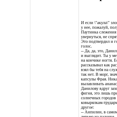
И если \"акула\" зл
у нее, пожалуй, по
Паутинка слежения 
увернуться, не спря
Это подтвердил и г
голос.
-- Да, да, это, Дан
и выглядит. Ты у ме
на кончике ногтя. 
рассказывал как ра
взял бы тебя на слу
так нет. В морг, зна
капсулы Фрая. Ника
вылавливать ананас
Данилову вдруг захо
фигня, это лишь пр
солнечных городов 
ковырялкам-трударм
другое:
-- Анпилин, в само
дерьмо на палочке.