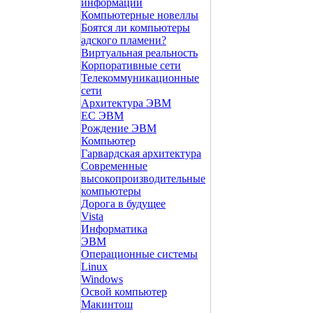
информации
Компьютерные новеллы
Боятся ли компьютеры
адского пламени?
Виртуальная реальность
Корпоративные сети
Телекоммуникационные
сети
Архитектура ЭВМ
ЕС ЭВМ
Рождение ЭВМ
Компьютер
Гарвардская архитектура
Современные
высокопроизводительные
компьютеры
Дорога в будущее
Vista
Инфоpматика
ЭВМ
Операционные системы
Linux
Windows
Освой компьютер
Макинтош