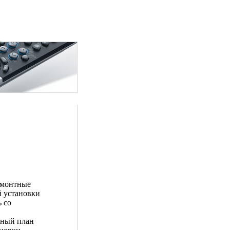
ремонтные
й установки
ь со
ьный план