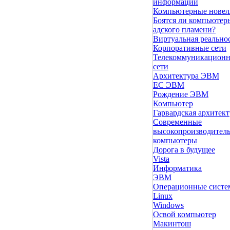
информации
Компьютерные нове
Боятся ли компьютер
адского пламени?
Виртуальная реально
Корпоративные сети
Телекоммуникацион
сети
Архитектура ЭВМ
ЕС ЭВМ
Рождение ЭВМ
Компьютер
Гарвардская архитект
Современные
высокопроизводител
компьютеры
Дорога в будущее
Vista
Инфоpматика
ЭВМ
Операционные сист
Linux
Windows
Освой компьютер
Макинтош