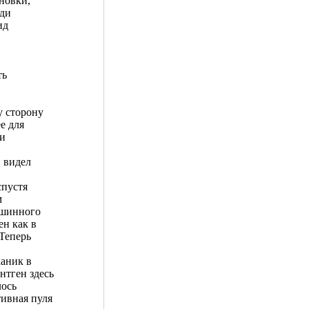
новки,
еди
ид
ть
у сторону
е для
 и
н видел
спустя
м
ашинного
ен как в
 Теперь
ханик в
нтген здесь
лось
ивная пуля