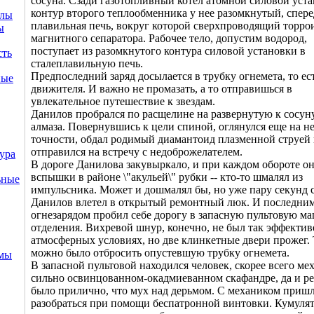
сосуна. Сзади газотопливный котел атомной силовой уста
контур второго теплообменника у нее разомкнутый, спер
ллы
плавильная печь, вокруг которой сверхпроводящий торро
ы
магнитного сепаратора. Рабочее тело, допустим водород,
поступает из разомкнутого контура силовой установки в
сть
сталеплавильную печь.
Предпоследний заряд досылается в трубку огнемета, то ес
ные
движителя. И важно не промазать, а то отправишься в
увлекательное путешествие к звездам.
Данилов пробрался по расщелине на развернутую к сосун
алмаза. Повернувшись к цели спиной, оглянулся еще на не
точности, обдал родимый диамантоид плазменной струей
отправился на встречу с недоброжелателем.
ура
В дороге Данилова закувыркало, и при каждом обороте о
вспышки в районе \"акульей\" рубки -- кто-то шмалял из
ьные
импульсника. Может и дошмалял бы, но уже пару секунд 
Данилов влетел в открытый ремонтный люк. И последни
огнезарядом пробил себе дорогу в запасную пультовую м
отделения. Вихревой шнур, конечно, не был так эффектив
атмосферных условиях, но две клинкетные двери прожег.
можно было отбросить опустевшую трубку огнемета.
емы
В запасной пультовой находился человек, скорее всего ме
сильно освинцованном-окадмиеванном скафандре, да и ре
было прилично, что мух над дерьмом. С механиком приш
разобраться при помощи беспатронной винтовки. Кумулят