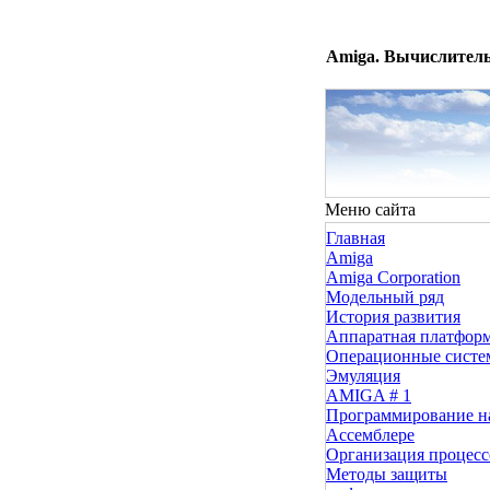
Amiga. Вычислитель
Меню сайта
Главная
Amiga
Amiga Corporation
Модельный ряд
История развития
Аппаратная платфор
Операционные сист
Эмуляция
AMIGA # 1
Программирование н
Ассемблере
Организация процесс
Методы защиты