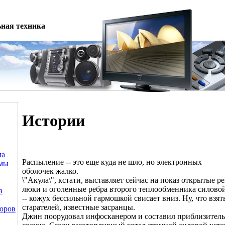
ная техника
Истории
ма
Распыление -- это еще куда не шло, но электронных
емы
оболочек жалко.
\"Акула\", кстати, выставляет сейчас на показ открытые 
люки и оголенные ребра второго теплообменника силово
а
-- кожух бессильной гармошкой свисает вниз. Ну, что взят
старателей, известные засранцы.
оров
Джин поорудовал инфосканером и составил приблизител