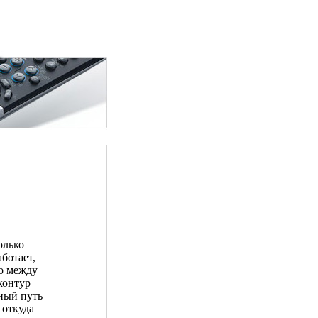
олько
аботает,
но между
контур
жный путь
 откуда