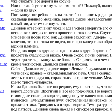
уже открыты все дороги на сосуне.
ллы
Или не такой уж этот путь невозможный? Пожалуй, шанс
ы
-- один из двух.
Пять минут потребовалось на то, чтобы починить радиа
сть
скафандр павшего механика, заделав дырки металлорган
пломбами, а затем натянуть его.
ные
Данилов отвернул винт люка и едва успел завернуть его о
нескольких метрах от него пронесся поток плазмы. Спустя
мгновений после того, как Данилов захлопнул \"дверь\". 
конечно, этого потока не видел, но инфосканер живо обр
адский пламень.
Из одних ворот в другие, из одного ада в другой должен 
ура
пролететь следующий вихрь. Очень скоро, почти сейчас. 
через три-четыре минуты, не больше. Стараясь ни о чем н
ьные
кроме частностей, Данилов рванул в проход.
Сейчас Данилов видел двое ворот. Левые обслуживали с
установку, правые -- сталеплавильную печь. Слева сейчас
десять тысяч градусов, справа тысячи три не меньше. Меж
где-то триста-четыреста.
Когда Данилов был еще посредине, ему показалось, что л
емы
ворота дрогнули. Дрогнули и все его поджилки. Но ворота
самом деле стали расходится, когда он уже нашел люк гла
пультовой. Кумулятивная пуля, отстреленная винтовкой, н
прожгла замка. Тронулись и вторые ворота. Температура с
под пятьсот. Данилов снова нажал на спусковой крючок. 