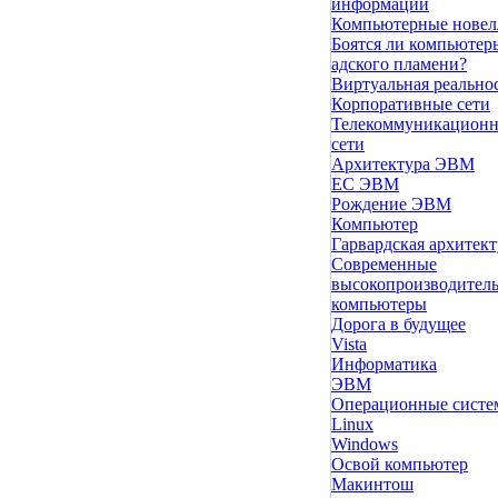
информации
Компьютерные нове
Боятся ли компьютер
адского пламени?
Виртуальная реально
Корпоративные сети
Телекоммуникацион
сети
Архитектура ЭВМ
ЕС ЭВМ
Рождение ЭВМ
Компьютер
Гарвардская архитект
Современные
высокопроизводител
компьютеры
Дорога в будущее
Vista
Инфоpматика
ЭВМ
Операционные сист
Linux
Windows
Освой компьютер
Макинтош