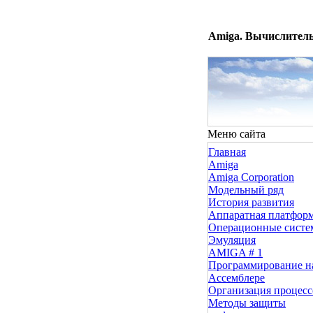
Amiga. Вычислитель
Меню сайта
Главная
Amiga
Amiga Corporation
Модельный ряд
История развития
Аппаратная платфор
Операционные сист
Эмуляция
AMIGA # 1
Программирование н
Ассемблере
Организация процесс
Методы защиты