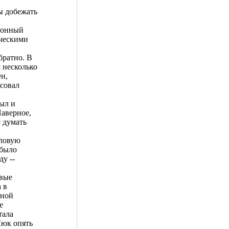
ы добежать
ционный
ическими
братно. В
 несколько
Он,
исовал
был и
Наверное,
е думать
иловую
 было
ду --
евые
 в
вной
е
тала
Люк опять