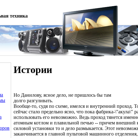
ная техника
Истории
ма
Но Данилову, ясное дело, не пришлось бы там
емы
долго разгуливать.
Вообще-то, судя по схеме, имелся и внутренний проход. Т
сейчас стало предельно ясно, что пока фабрика-\"акула\" р
а
использовать его невозможно. Ведь проход тянется имен
атомным котлом и плавильной печью -- причем внешний 
оров
силовой установки то и дело размыкается. Этот невозмо
заканчивается в главной пультовой машинного отделения,