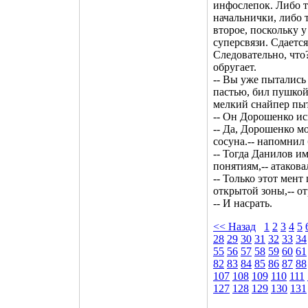
инфослепок. Либо т
начальнички, либо 
второе, поскольку у
суперсвязи. Сдается
Следовательно, что?
обругает.
-- Вы уже пытались 
пастью, бил пушкой
мелкий снайпер пыт
-- Он Дорошенко иск
-- Да, Дорошенко м
сосуна.-- напомнил 
-- Тогда Данилов и
понятиям,-- атакова
-- Только этот мен
открытой зоны,-- от
-- И насрать.
<< Назад
1
2
3
4
5
28
29
30
31
32
33
34
55
56
57
58
59
60
61
82
83
84
85
86
87
88
107
108
109
110
111
127
128
129
130
131