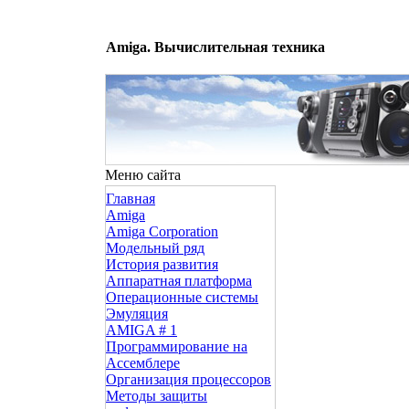
Amiga. Вычислительная техника
Меню сайта
Главная
Amiga
Amiga Corporation
Модельный ряд
История развития
Аппаратная платформа
Операционные системы
Эмуляция
AMIGA # 1
Программирование на
Ассемблере
Организация процессоров
Методы защиты