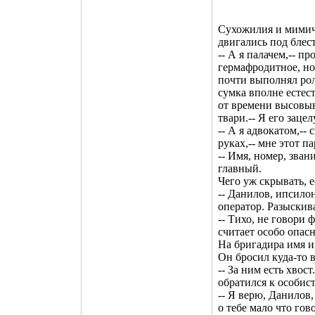
Сухожилия и мими
двигались под блес
-- А я палачем,-- п
гермафродитное, н
почти выполнял рол
сумка вполне естест
от времени высовыв
твари.-- Я его заце
-- А я адвокатом,--
руках,-- мне этот п
-- Имя, номер, зван
главный.
Чего уж скрывать, е
-- Данилов, ипсило
оператор. Разыскива
-- Тихо, не говори 
считает особо опас
На бригадира имя и
Он бросил куда-то 
-- За ним есть хвост
обратился к особист
-- Я верю, Данилов,
о тебе мало что гов