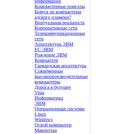
информации
Компьютерные новеллы
Боятся ли компьютеры
адского пламени?
Виртуальная реальность
Корпоративные сети
Телекоммуникационные
сети
Архитектура ЭВМ
ЕС ЭВМ
Рождение ЭВМ
Компьютер
Гарвардская архитектура
Современные
высокопроизводительные
компьютеры
Дорога в будущее
Vista
Инфоpматика
ЭВМ
Операционные системы
Linux
Windows
Освой компьютер
Макинтош