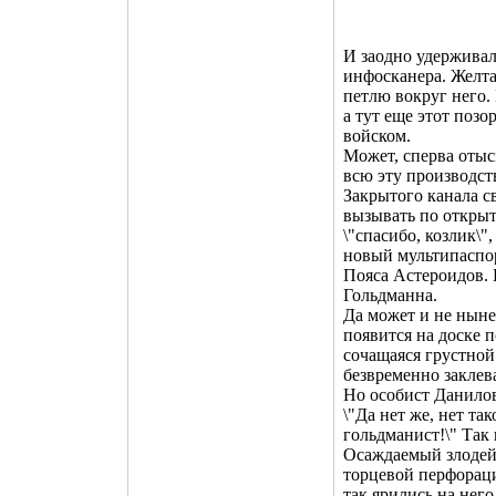
И заодно удерживал
инфосканера. Желтая
петлю вокруг него.
а тут еще этот позо
войском.
Может, сперва отыс
всю эту производст
Закрытого канала св
вызывать по откры
\"спасибо, козлик\"
новый мультипаспор
Пояса Астероидов. 
Гольдманна.
Да может и не ныне
появится на доске п
сочащаяся грустной
безвременно заклева
Но особист Данило
\"Да нет же, нет та
гольдманист!\" Так
Осаждаемый злодей
торцевой перфораци
так ярились на нег