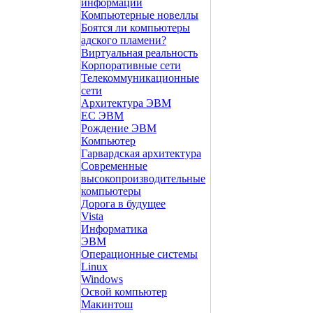
информации
Компьютерные новеллы
Боятся ли компьютеры
адского пламени?
Виртуальная реальность
Корпоративные сети
Телекоммуникационные
сети
Архитектура ЭВМ
ЕС ЭВМ
Рождение ЭВМ
Компьютер
Гарвардская архитектура
Современные
высокопроизводительные
компьютеры
Дорога в будущее
Vista
Инфоpматика
ЭВМ
Операционные системы
Linux
Windows
Освой компьютер
Макинтош