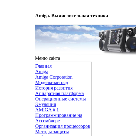
Amiga. Вычислительная техника
Меню сайта
Главная
Amiga
Amiga Corporation
Модельный ряд
История развития
Аппаратная платформа
Операционные системы
Эмуляция
AMIGA # 1
Программирование на
Ассемблере
Организация процессоров
Методы защиты