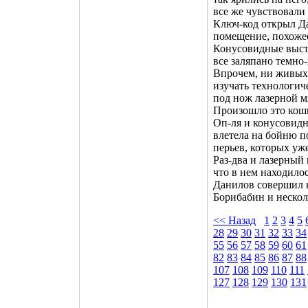
все же чувствовали 
Ключ-код открыл Д
помещение, похожее
Конусовидные высту
все заляпано темно
Впрочем, ни живых 
изучать технологич
под нож лазерной м
Произошло это кош
Оп-ля и конусовидн
влетела на бойню п
перьев, которых уж
Раз-два и лазерный
что в нем находилос
Данилов совершил к
Борибабин и неско
<< Назад
1
2
3
4
5
28
29
30
31
32
33
34
55
56
57
58
59
60
61
82
83
84
85
86
87
88
107
108
109
110
111
127
128
129
130
131