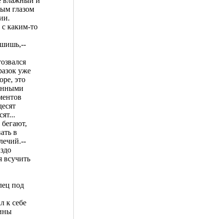
е влажный и
вым глазом
ии.
с каким-то
ышишь,--
тозвался
разок уже
ре, это
ванными
 ментов
десят
ят...
 бегают,
ать в
лечий.--
аздо
я всучить
лец под
л к себе
дины