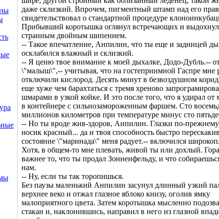
шире; другой стройный как облизанный леденец, такой ж
даже склизкий. Впрочем, пигментный штамп над его пра
ллы
свидетельствовал о стандартной процедуре клоноинкубац
ы
Прибывший коротышка оглянул встречающих и выдохнул 
странным двойным шипением.
сть
-- Такое впечатление, Анпилин, что ты еще и задницей д
осклабился влажный и склизкий.
ные
-- Я ценю твое внимание к моей дыхалке, Додо-Дубль.-- о
\"малыш\",-- учитывая, что на гостеприимной Гаспре мне 
отключили кислород. Десять минут в безвоздушном коридо
еще хуже чем барахтаться с тремя хреново запрограмиро
шмарами в узкой койке. И это после того, что я удирал от
в контейнере с сильнозамороженным фаршем. Сто восемь
ура
миллионов километров при температуре минус сто пятьдес
-- Но ты вроде жив-здоров, Анпилин. Глазки по-прежнему
ьные
носик красный... да и твоя способность быстро перескакив
состояние \"маринада\" меня радует.-- включился широкоп
Хотя, в общем-то мне плевать, живой ты или дохлый. Гор
важнее то, что ты продал Зонненфельду, и что собираешьс
нам.
-- Ну, если ты так торопишься.
емы
Без паузы маленький Анпилин засунул длинный узкий па
верхнее веко и отжал глазное яблоко книзу, оголив ямку
малоприятного цвета. Затем коротышка мысленно подозва
стакан и, наклонившись, направил в него из глазной впа