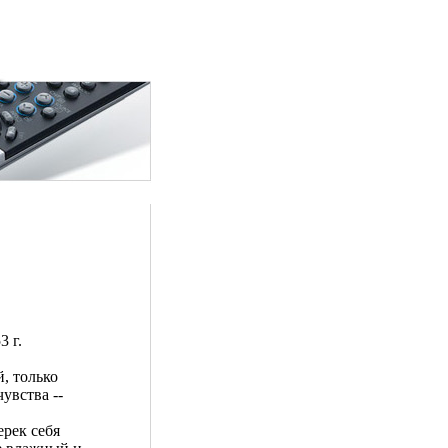
3 г.
, только
увства --
ерек себя