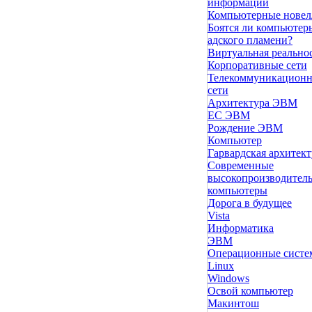
информации
Компьютерные нове
Боятся ли компьютер
адского пламени?
Виртуальная реально
Корпоративные сети
Телекоммуникацион
сети
Архитектура ЭВМ
ЕС ЭВМ
Рождение ЭВМ
Компьютер
Гарвардская архитект
Современные
высокопроизводител
компьютеры
Дорога в будущее
Vista
Инфоpматика
ЭВМ
Операционные сист
Linux
Windows
Освой компьютер
Макинтош