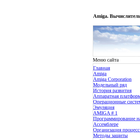
Amiga. Вычислитель
Меню сайта
Главная
Amiga
Amiga Corporation
Модельный ряд
История развития
Аппаратная платфор
Операционные сист
Эмуляция
AMIGA # 1
Программирование н
Ассемблере
Организация процесс
Методы защиты