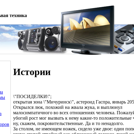
ная техника
Истории
ма
\"ПОСИДЕЛКИ\";
емы
открытая зона \"Мичуринск\", астероид Гаспра, январь 205
Открылся люк, похожий на жвала жука, и выплюнул
малосимпатичного во всех отношениях человека. Пожалуй
а
убогий рост мог вызвать к нему какие-то положительные ч
ну, скажем, покровительственные. Да и то ненадолго.
оров
За столом, не имеющем ножек, сидело уже двое: один поп