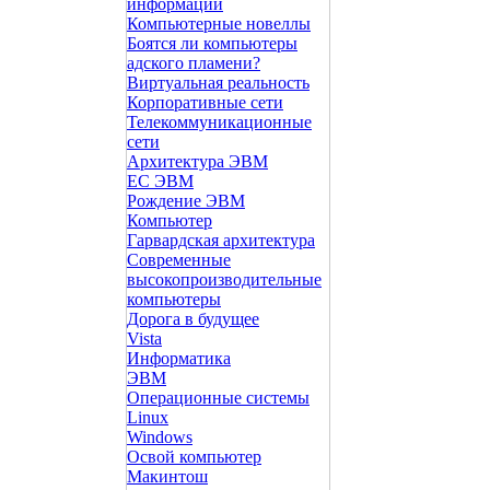
информации
Компьютерные новеллы
Боятся ли компьютеры
адского пламени?
Виртуальная реальность
Корпоративные сети
Телекоммуникационные
сети
Архитектура ЭВМ
ЕС ЭВМ
Рождение ЭВМ
Компьютер
Гарвардская архитектура
Современные
высокопроизводительные
компьютеры
Дорога в будущее
Vista
Инфоpматика
ЭВМ
Операционные системы
Linux
Windows
Освой компьютер
Макинтош