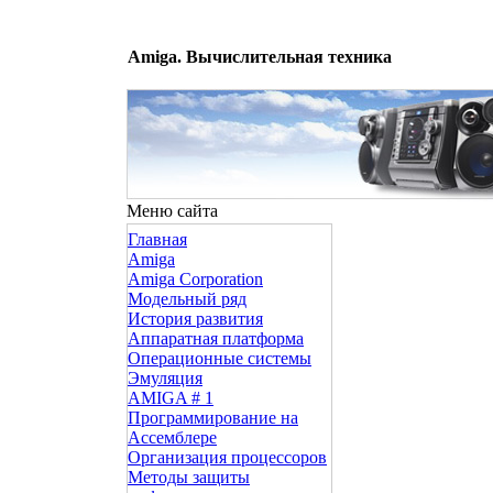
Amiga. Вычислительная техника
Меню сайта
Главная
Amiga
Amiga Corporation
Модельный ряд
История развития
Аппаратная платформа
Операционные системы
Эмуляция
AMIGA # 1
Программирование на
Ассемблере
Организация процессоров
Методы защиты