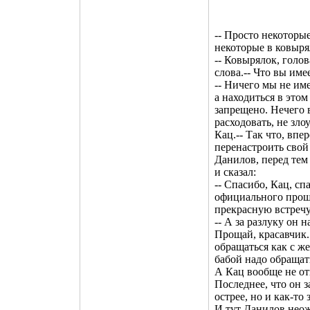
-- Просто некоторы
некоторые в ковыря
-- Ковырялок, голо
слова.-- Что вы име
-- Ничего мы не име
а находиться в это
запрещено. Нечего 
расходовать, не зло
Кац.-- Так что, впе
перенастроить свой
Данилов, перед тем
и сказал:
-- Спасибо, Кац, сп
официального прощ
прекрасную встречу
-- А за разлуку он 
Прощай, красавчик.
обращаться как с же
бабой надо обращать
А Кац вообще не отк
Последнее, что он з
острее, но и как-то
И тут Данилов неож