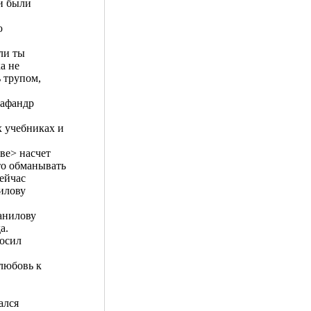
и были
ю
сли ты
а не
ь трупом,
кафандр
х учебниках и
ве> насчет
то обманывать
сейчас
нилову
анилову
а.
росил
любовь к
ался