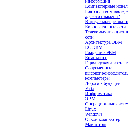
информации
Компьютерные нове
Боятся ли компьютер
адского пламени?
Виртуальная реально
Корпоративные сети
Телекоммуникацион
сети
Архитектура ЭВМ
ЕС ЭВМ
Рождение ЭВМ
Компьютер
Гарвардская архитект
Современные
высокопроизводител
компьютеры
Дорога в будущее
Vista
Инфоpматика
ЭВМ
Операционные сист
Linux
Windows
Освой компьютер
Макинтош