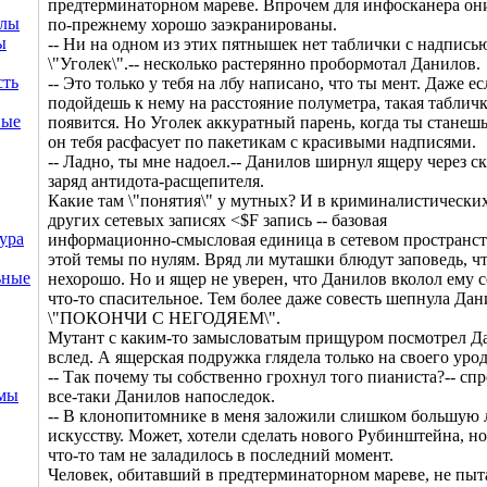
предтерминаторном мареве. Впрочем для инфосканера он
ллы
по-прежнему хорошо заэкранированы.
ы
-- Ни на одном из этих пятнышек нет таблички с надпись
\"Уголек\".-- несколько растерянно пробормотал Данилов.
сть
-- Это только у тебя на лбу написано, что ты мент. Даже е
подойдешь к нему на расстояние полуметра, такая табличк
ные
появится. Но Уголек аккуратный парень, когда ты станеш
он тебя расфасует по пакетикам с красивыми надписями.
-- Ладно, ты мне надоел.-- Данилов ширнул ящеру через с
заряд антидота-расщепителя.
Какие там \"понятия\" у мутных? И в криминалистически
других сетевых записях <$F запись -- базовая
ура
информационно-смысловая единица в сетевом пространст
этой темы по нулям. Вряд ли муташки блюдут заповедь, ч
ьные
нехорошо. Но и ящер не уверен, что Данилов вколол ему 
что-то спасительное. Тем более даже совесть шепнула Да
\"ПОКОНЧИ С НЕГОДЯЕМ\".
Мутант с каким-то замысловатым прищуром посмотрел Д
вслед. А ящерская подружка глядела только на своего урод
-- Так почему ты собственно грохнул того пианиста?-- сп
емы
все-таки Данилов напоследок.
-- В клонопитомнике в меня заложили слишком большую 
искусству. Может, хотели сделать нового Рубинштейна, но
что-то там не заладилось в последний момент.
Человек, обитавший в предтерминаторном мареве, не пыт