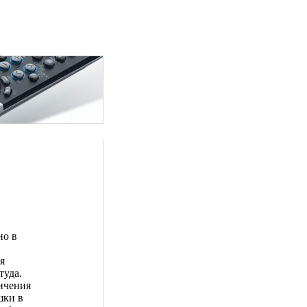
но в
я
туда.
личения
шки в