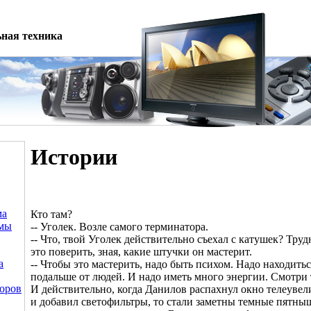
ная техника
Истории
ма
Кто там?
емы
-- Уголек. Возле самого терминатора.
-- Что, твой Уголек действительно съехал с катушек? Труд
это поверить, зная, какие штучки он мастерит.
а
-- Чтобы это мастерить, надо быть психом. Надо находитьс
подальше от людей. И надо иметь много энергии. Смотри 
оров
И действительно, когда Данилов распахнул окно телеуве
и добавил светофильтры, то стали заметны темные пятны