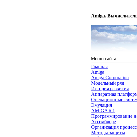
Amiga. Вычислитель
Меню сайта
Главная
Amiga
Amiga Corporation
Модельный ряд
История развития
Аппаратная платфор
Операционные сист
Эмуляция
AMIGA # 1
Программирование н
Ассемблере
Организация процесс
Методы защиты