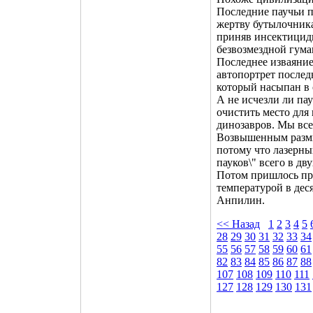
Последние паучьи п
жертву бутылочника
приняв инсектицидн
безвозмездной гум
Последнее изваяние
автопортрет послед
который насыпан в 
А не исчезли ли пау
очистить место для 
динозавров. Мы все
Возвышенным размы
потому что лазерны
пауков\" всего в дв
Потом пришлось пры
температурой в дес
Анпилин.
<< Назад
1
2
3
4
5
28
29
30
31
32
33
34
55
56
57
58
59
60
61
82
83
84
85
86
87
88
107
108
109
110
111
127
128
129
130
131