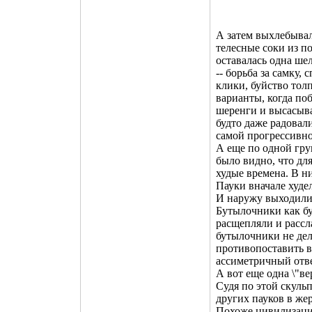
А затем выхлебывал
телесные соки из п
оставалась одна шел
-- борьба за самку,
клики, буйство тол
варианты, когда по
шеренги и высасыва
будто даже радовал
самой прогрессивн
А еще по одной гру
было видно, что дл
худые времена. В ни
Пауки вначале худел
И наружу выходили
Бутылочники как бу
расщепляли и рассл
бутылочники не дел
противопоставить в
ассиметричный отве
А вот еще одна \"в
Судя по этой скуль
других пауков в же
Похоже цивилизация