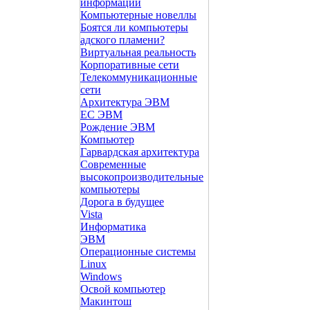
информации
Компьютерные новеллы
Боятся ли компьютеры
адского пламени?
Виртуальная реальность
Корпоративные сети
Телекоммуникационные
сети
Архитектура ЭВМ
ЕС ЭВМ
Рождение ЭВМ
Компьютер
Гарвардская архитектура
Современные
высокопроизводительные
компьютеры
Дорога в будущее
Vista
Инфоpматика
ЭВМ
Операционные системы
Linux
Windows
Освой компьютер
Макинтош