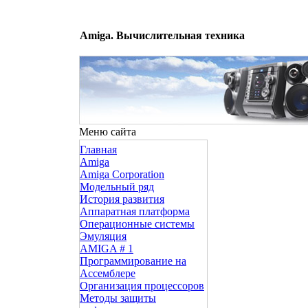
Amiga. Вычислительная техника
Меню сайта
Главная
Amiga
Amiga Corporation
Модельный ряд
История развития
Аппаратная платформа
Операционные системы
Эмуляция
AMIGA # 1
Программирование на
Ассемблере
Организация процессоров
Методы защиты