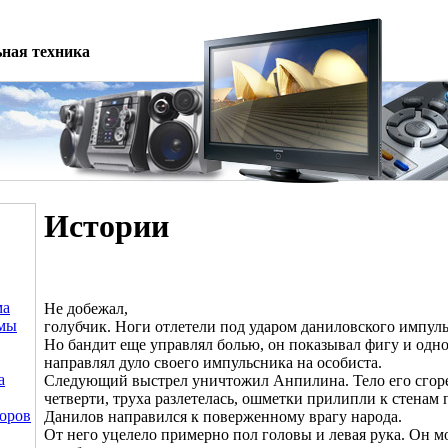
ная техника
Истории
ма
Не добежал,
емы
голубчик. Ноги отлетели под ударом даниловского импул
Но бандит еще управлял болью, он показывал фигу и одн
направлял дуло своего импульсника на особиста.
а
Следующий выстрел уничтожил Анпилина. Тело его сгоре
четверти, труха разлетелась, ошметки прилипли к стенам
оров
Данилов направился к поверженному врагу народа.
От него уцелело примерно пол головы и левая рука. Он м