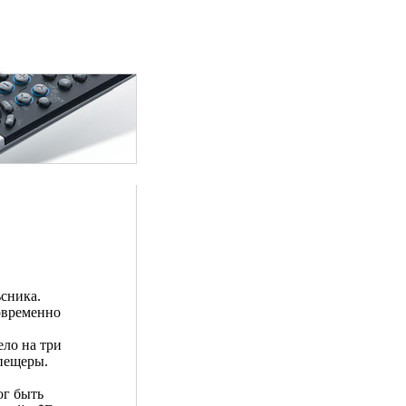
ьсника.
овременно
ло на три
 пещеры.
ог быть