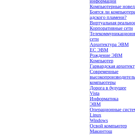
информации
Компьютерные нове
Боятся ли компьютер
адского пламени?
Виртуальная реально
Корпоративные сети
Телекоммуникацион
сети
Архитектура ЭВМ
ЕС ЭВМ
Рождение ЭВМ
Компьютер
Гарвардская архитект
Современные
высокопроизводител
компьютеры
Дорога в будущее
Vista
Инфоpматика
ЭВМ
Операционные сист
Linux
Windows
Освой компьютер
Макинтош