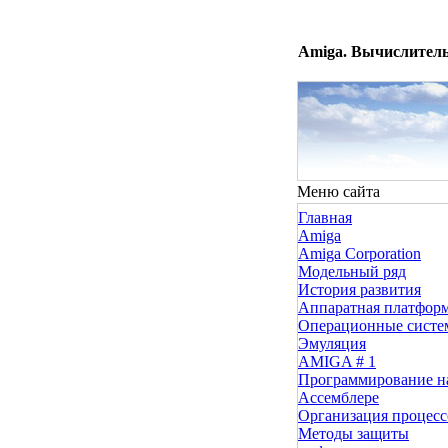
Amiga. Вычислитель
Меню сайта
Главная
Amiga
Amiga Corporation
Модельный ряд
История развития
Аппаратная платфор
Операционные сист
Эмуляция
AMIGA # 1
Программирование н
Ассемблере
Организация процесс
Методы защиты