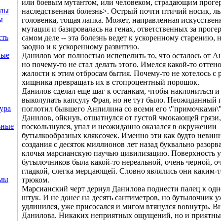
или боевым мутантом, или человеком, страдающим проге
ллы
наследственная болезнь>. Острый почти птичий носик, л
ы
головенка, тощая лапка. Может, направленная искусствен
мутация и базировалась на генах, ответственных за проге
сть
самом деле -- эта болезнь ведет к ускоренному старению, 
заодно и к ускоренному развитию.
ные
Данилов мог полностью испепелить то, что осталось от А
но почему-то не стал делать этого. Имелся какой-то оттен
жалости к этим отбросам бытия. Почему-то не хотелось с
хищника превращать их в стопроцентный порошок.
Данилов сделал еще шаг к останкам, чтобы наклониться и
выколупать капсулу Фрая, но не тут было. Неожиданный 
ура
поглотил бывшего Анпилина со всеми его \"примочками\"
Данилов, ойкнув, отшатнулся от густой чмокающей грязи,
ьные
поскользнулся, упал и неожиданно оказался в окружении
бутылкообразных кляксочек. Именно эти как будто невин
создания с десяток миллионов лет назад буквально разорв
клочья марсианскую паучью цивилизацию. Поверхность у
бутылочников была какой-то нереальной, очень черной, о
гладкой, слегка мерцающей. Словно являлись они каким-
емы
трюком.
Марсианский черт дернул Данилова поднести палец к одн
штук. И не донес на десять сантиметров, но бутылочник у
удлинился, уже присосался и мигом втянулся вовнутрь. В
Данилова. Никаких неприятных ощущений, но и приятных