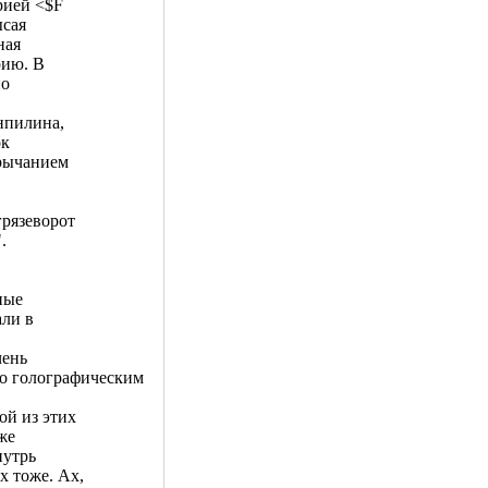
рией <$F
ысая
ная
рию. В
но
нпилина,
ок
 рычанием
грязеворот
.
ные
али в
чень
то голографическим
ой из этих
же
нутрь
 тоже. Ах,