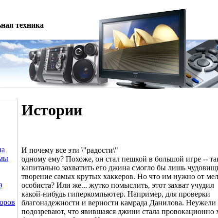
ная техника
Истории
ма
И почему все эти \"радости\"
емы
одному ему? Похоже, он стал пешкой в большой игре -- та
капитально захватить его джина смогло бы лишь чудовищ
творение самых крутых хаккеров. Но что им нужно от ме
а
особиста? Или же... жутко помыслить, этот захват учудил
какой-нибудь гиперкомпьютер. Например, для проверки
оров
благонадежности и верности камрада Данилова. Неужели 
подозревают, что явившаяся джини стала провокационно 