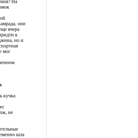
ения? На
комок
бой
амрада, они
еще вчера
придти к
джина, но и
спортная
е мог
твенном
к
ь кучка
нес
ож, не
рительные
ременно шла