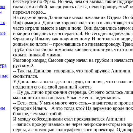
бессмертие по Фраю. Но чем, чем он вызвал такие подозр
ллы
глаза сами собой навернулись слезы, неконтролируемый 
ы
пережал горло...
На седьмой день Данилова вызвал начальник Отдела Осо
сть
Информации. Данилов хорошо знал этого вышестоящего к
часто играли вместе в мяч и поло. Они баловались мячом 
ные
и мирно общались на эсперанто-4. Но сегодня надлежало 
Фридриху Ильичу как подчиненному. И не только в виде 
живьем во плоти -- промчавшись по пневмопроводу. Тран
труба так сильно напоминала канализационную, что это н
скрыть никакой мимик.
Разговор камрад Сысоев сразу начал на грубом и начальс
ура
русском-2.
-- Так ты, Данилов, говоришь, что твой дружок Анпилин
ьные
скопытился.
У Данилова заныло где-то в груди, он понял, что начальни
подцепил его на свой длинный коготь.
-- Ну да, лично прикончил стервеца. От него осталось лиш
малоаппетитного дерьма. У вас же есть видеозапись.
-- Есть, есть. У меня много чего есть.-- значительно произ
емы
Фридрих Ильич.-- А это тогда кто? На дерьмецо вроде пох
больше, чем мы с тобой.
И между собеседниками стал прохаживаться Анпилин
-- запись прокручивалась не через нейроконнекторы на з
нервы, а с помощью голографического проектора. Однов