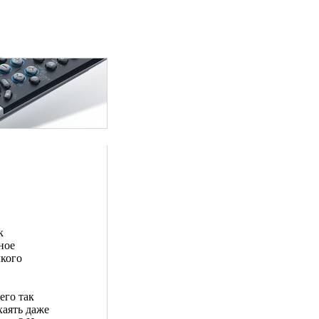
к
ное
лкого
его так
хаять даже