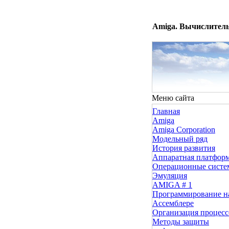
Amiga. Вычислитель
Меню сайта
Главная
Amiga
Amiga Corporation
Модельный ряд
История развития
Аппаратная платфор
Операционные сист
Эмуляция
AMIGA # 1
Программирование н
Ассемблере
Организация процесс
Методы защиты