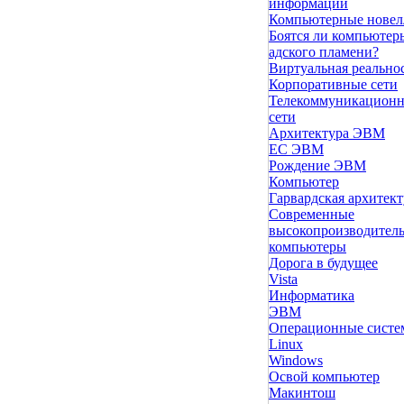
информации
Компьютерные нове
Боятся ли компьютер
адского пламени?
Виртуальная реально
Корпоративные сети
Телекоммуникацион
сети
Архитектура ЭВМ
ЕС ЭВМ
Рождение ЭВМ
Компьютер
Гарвардская архитект
Современные
высокопроизводител
компьютеры
Дорога в будущее
Vista
Инфоpматика
ЭВМ
Операционные сист
Linux
Windows
Освой компьютер
Макинтош