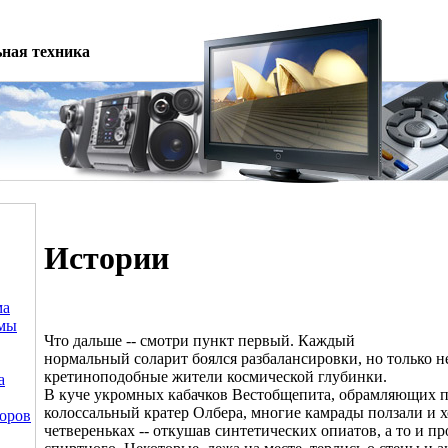
ная техника
Истории
ма
емы
Что дальше -- смотри пункт первый. Каждый
нормальный соларит боялся разбалансировки, но только н
кретиноподобные жители космической глубинки.
а
В куче укромных кабачков Вестобщепита, обрамляющих п
колоссальный кратер Олбера, многие камрады ползали и 
оров
четвереньках -- откушав синтетических опиатов, а то и пр