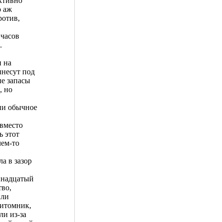
активно
о аж
ротив,
 часов
.
и на
ынесут под
ые запасы
, но
 ни обычное
 вместо
ь этот
чем-то
а в зазор
ннадцатый
тво,
ыли
питомник,
и из-за