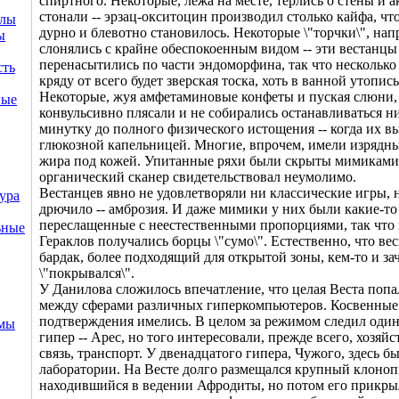
спиртного. Некоторые, лежа на месте, терлись о стены и 
стонали -- эрзац-окситоцин производил столько кайфа, чт
ллы
дурно и блевотно становилось. Некоторые \"торчки\", нап
ы
слонялись с крайне обеспокоенным видом -- эти вестанцы
перенасытились по части эндоморфина, так что несколько
сть
кряду от всего будет зверская тоска, хоть в ванной утопись
Некоторые, жуя амфетаминовые конфеты и пуская слюни,
ные
конвульсивно плясали и не собирались останавливаться н
минутку до полного физического истощения -- когда их в
глюкозной капельницей. Многие, впрочем, имели изрядн
жира под кожей. Упитанные ряхи были скрыты мимиками
органический сканер свидетельствовал неумолимо.
Вестанцев явно не удовлетворяли ни классические игры,
ура
дрючило -- амброзия. И даже мимики у них были какие-то
переслащенные с неестественными пропорциями, так что
ьные
Гераклов получались борцы \"сумо\". Естественно, что вес
бардак, более подходящий для открытой зоны, кем-то и за
\"покрывался\".
У Данилова сложилось впечатление, что целая Веста попал
между сферами различных гиперкомпьютеров. Косвенные
подтверждения имелись. В целом за режимом следил оди
емы
гипер -- Арес, но того интересовали, прежде всего, хозяйс
связь, транспорт. У двенадцатого гипера, Чужого, здесь б
лаборатории. На Весте долго размещался крупный клоно
находившийся в ведении Афродиты, но потом его прикрыл