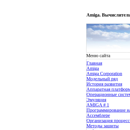
Amiga. Вычислитель
Меню сайта
Главная
Amiga
Amiga Corporation
Модельный ряд
История развития
Аппаратная платфор
Операционные сист
Эмуляция
AMIGA # 1
Программирование н
Ассемблере
Организация процесс
Методы защиты