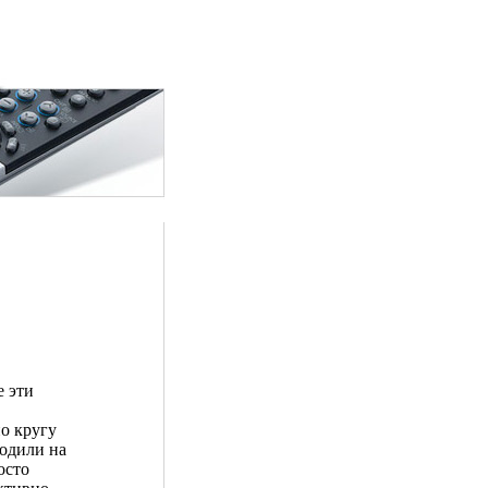
е эти
о кругу
ходили на
осто