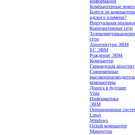
информации
Компьютерные нове
Боятся ли компьютер
адского пламени?
Виртуальная реально
Корпоративные сети
Телекоммуникацион
сети
Архитектура ЭВМ
ЕС ЭВМ
Рождение ЭВМ
Компьютер
Гарвардская архитект
Современные
высокопроизводител
компьютеры
Дорога в будущее
Vista
Инфоpматика
ЭВМ
Операционные сист
Linux
Windows
Освой компьютер
Макинтош