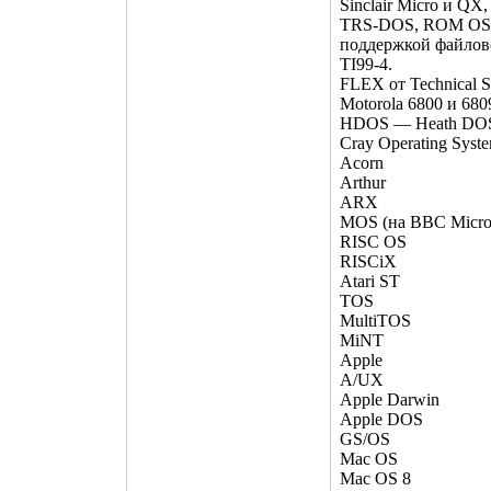
Sinclair Micro и QX
TRS-DOS, ROM OS (
поддержкой файлов
TI99-4.
FLEX от Technical 
Motorola 6800 и 680
HDOS — Heath DOS
Cray Operating Syst
Acorn
Arthur
ARX
MOS (на BBC Micro
RISC OS
RISCiX
Atari ST
TOS
MultiTOS
MiNT
Apple
A/UX
Apple Darwin
Apple DOS
GS/OS
Mac OS
Mac OS 8