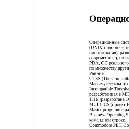
Операци
Операционные сист
(UNIX-подобные, п
или открытая), раз
современные), по н
PDA, ОС реального 
по множеству други
Ранние
CTSS (The Compatib
Массачусетском тех
Incompatible Timesha
разработанная в MIT
THE (разработана Э
MULTICS (проект Be
Master programme ра
Business Operating
командной строке.
Commodore PET, Co