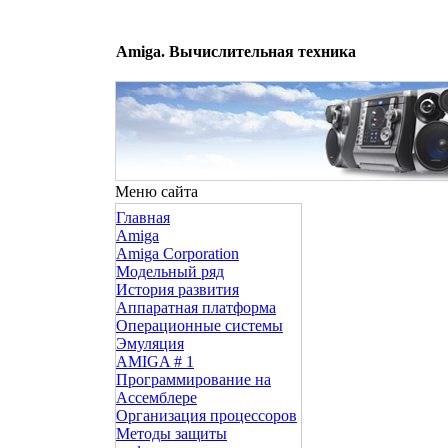
Amiga. Вычислительная техника
Меню сайта
Главная
Amiga
Amiga Corporation
Модельный ряд
История развития
Аппаратная платформа
Операционные системы
Эмуляция
AMIGA # 1
Программирование на
Ассемблере
Организация процессоров
Методы защиты