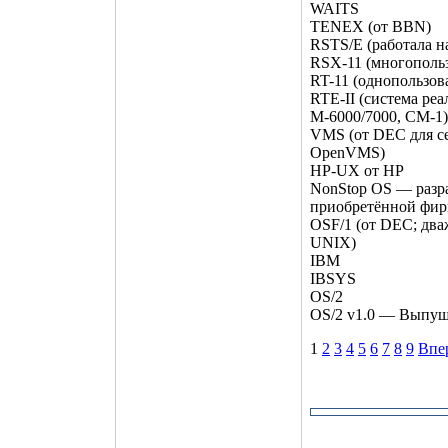
WAITS
TENEX (от BBN)
RSTS/E (работала н
RSX-11 (многопольз
RT-11 (однопользов
RTE-II (система ре
М-6000/7000, СМ-1)
VMS (от DEC для с
OpenVMS)
HP-UX от HP
NonStop OS — разра
приобретённой фи
OSF/1 (от DEC; дваж
UNIX)
IBM
IBSYS
OS/2
OS/2 v1.0 — Выпуще
1
2
3
4
5
6
7
8
9
Впе