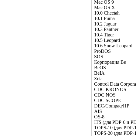
Mac OS 9
Mac OS X
10.0 Cheetah
10.1 Puma
10.2 Jaguar
10.3 Panther
10.4 Tiger
10.5 Leopard
10.6 Snow Leopard
ProDOS
SOS
Корпорация Be
BeOS
BeIA
Zeta
Control Data Corpora
CDC KRONOS
CDC NOS
CDC SCOPE
DEC/Compaq/HP
AIS
OS-8
ITS (для PDP-6 и P
TOPS-10 (для PDP-1
TOPS-20 (для PDP-1