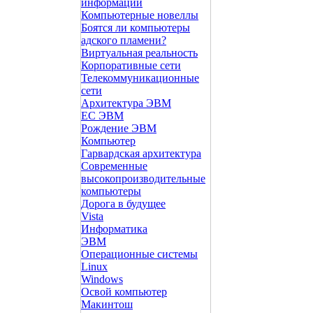
информации
Компьютерные новеллы
Боятся ли компьютеры
адского пламени?
Виртуальная реальность
Корпоративные сети
Телекоммуникационные
сети
Архитектура ЭВМ
ЕС ЭВМ
Рождение ЭВМ
Компьютер
Гарвардская архитектура
Современные
высокопроизводительные
компьютеры
Дорога в будущее
Vista
Инфоpматика
ЭВМ
Операционные системы
Linux
Windows
Освой компьютер
Макинтош