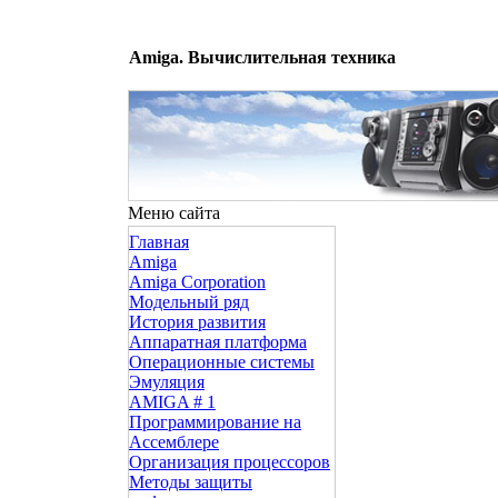
Amiga. Вычислительная техника
Меню сайта
Главная
Amiga
Amiga Corporation
Модельный ряд
История развития
Аппаратная платформа
Операционные системы
Эмуляция
AMIGA # 1
Программирование на
Ассемблере
Организация процессоров
Методы защиты