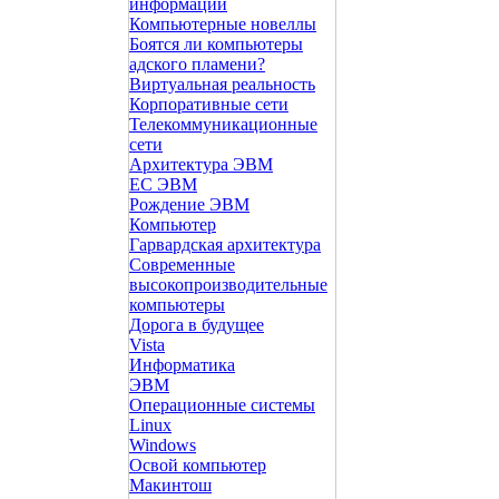
информации
Компьютерные новеллы
Боятся ли компьютеры
адского пламени?
Виртуальная реальность
Корпоративные сети
Телекоммуникационные
сети
Архитектура ЭВМ
ЕС ЭВМ
Рождение ЭВМ
Компьютер
Гарвардская архитектура
Современные
высокопроизводительные
компьютеры
Дорога в будущее
Vista
Инфоpматика
ЭВМ
Операционные системы
Linux
Windows
Освой компьютер
Макинтош