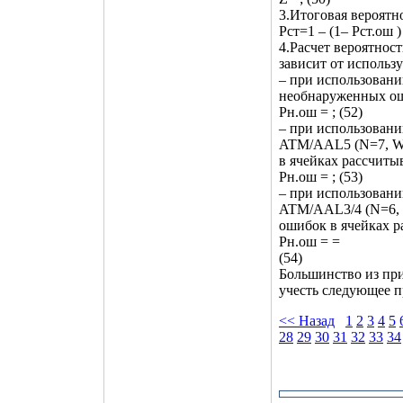
3.Итоговая вероят
Pст=1 – (1– Pст.ош ) 
4.Расчет вероятно
зависит от исполь
– при использовани
необнаруженных оши
Pн.ош = ; (52)
– при использован
ATM/AAL5 (N=7, Wи
в ячейках рассчиты
Pн.ош = ; (53)
– при использован
ATM/AAL3/4 (N=6, 
ошибок в ячейках р
Pн.ош = =
(54)
Большинство из пр
учесть следующее п
<< Назад
1
2
3
4
5
28
29
30
31
32
33
34