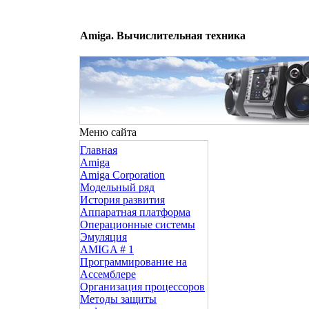
Amiga. Вычислительная техника
Меню сайта
Главная
Amiga
Amiga Corporation
Модельный ряд
История развития
Аппаратная платформа
Операционные системы
Эмуляция
AMIGA # 1
Программирование на
Ассемблере
Организация процессоров
Методы защиты