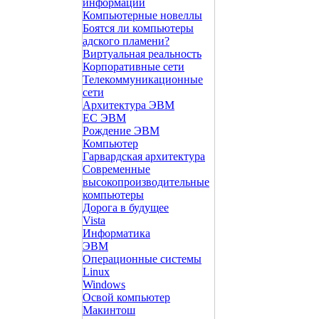
информации
Компьютерные новеллы
Боятся ли компьютеры
адского пламени?
Виртуальная реальность
Корпоративные сети
Телекоммуникационные
сети
Архитектура ЭВМ
ЕС ЭВМ
Рождение ЭВМ
Компьютер
Гарвардская архитектура
Современные
высокопроизводительные
компьютеры
Дорога в будущее
Vista
Инфоpматика
ЭВМ
Операционные системы
Linux
Windows
Освой компьютер
Макинтош