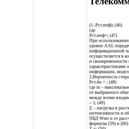
Телекомм
(1–Pст.инф); (46)
где
Pст.инф=; (47)
При использовании
уровне AAL передач
информационной ча
осуществляется в 
и своевременности 
характеристиками о
информации, модели
2.Вероятность стир
Pст.бп = ; (48)
где m – максимальн
от выбранного объе
между всеми входа
– 1; (49)
Z – нагрузка в рас
интенсивности и об
ПБД Wин и от рассч
формулы (59) и (60
Z =; (50)