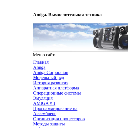
Amiga. Вычислительная техника
Меню сайта
Главная
Amiga
Amiga Corporation
Модельный ряд
История развития
Аппаратная платформа
Операционные системы
Эмуляция
AMIGA # 1
Программирование на
Ассемблере
Организация процессоров
Методы защиты