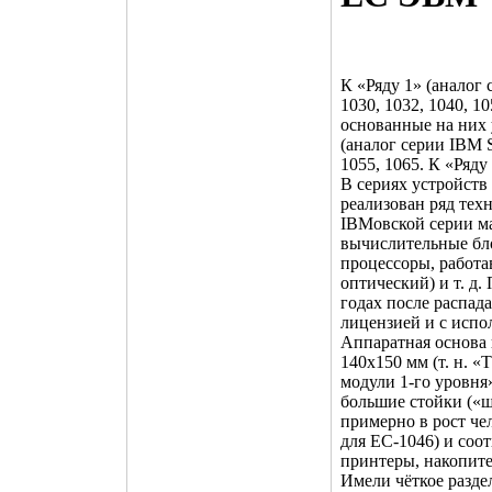
К «Ряду 1» (аналог
1030, 1032, 1040, 1
основанные на них 
(аналог серии IBM S
1055, 1065. К «Ряду
В сериях устройств
реализован ряд тех
IBMовской серии м
вычислительные бло
процессоры, работ
оптический) и т. д.
годах после распа
лицензией и с испо
Аппаратная основа
140х150 мм (т. н. 
модули 1-го уровня
большие стойки («ш
примерно в рост че
для ЕС-1046) и со
принтеры, накопите
Имели чёткое разде