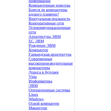
информации
Компьютерные новеллы
Боятся ли компьютеры
адского пламени?
Виртуальная реальность
Корпоративные сети
Телекоммуникационные
сети
Архитектура ЭВМ
ЕС ЭВМ
Рождение ЭВМ
Компьютер
Гарвардская архитектура
Современные
высокопроизводительные
компьютеры
Дорога в будущее
Vista
Инфоpматика
ЭВМ
Операционные системы
Linux
Windows
Освой компьютер
Макинтош