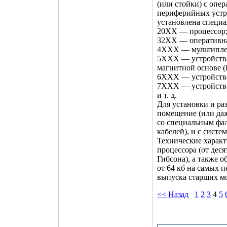
(или стойки) с опер
периферийных устро
установлена специа
20XX — процессор
32XX — оперативна
4XXX — мультиплек
5XXX — устройства
магнитной основе 
6XXX — устройства
7XXX — устройства
и т. д.
Для установки и ра
помещение (или да
со специальным фа
кабелей), и с сист
Технические харак
процессора (от дес
Гибсона), а также 
от 64 кб на самых 
выпуска старших мо
<< Назад
1
2
3
4
5