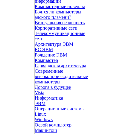
информации
Компьютерные новеллы
Боятся ли компьютеры
адского пламени?
Виртуальная реальность
Корпоративные сети
Телекоммуникационные
сети
Архитектура ЭВМ
ЕС ЭВМ
Рождение ЭВМ
Компьютер
Гарвардская архитектура
Современные
высокопроизводительные
компьютеры
Дорога в будущее
Vista
Инфоpматика
ЭВМ
Операционные системы
Linux
Windows
Освой компьютер
Макинтош