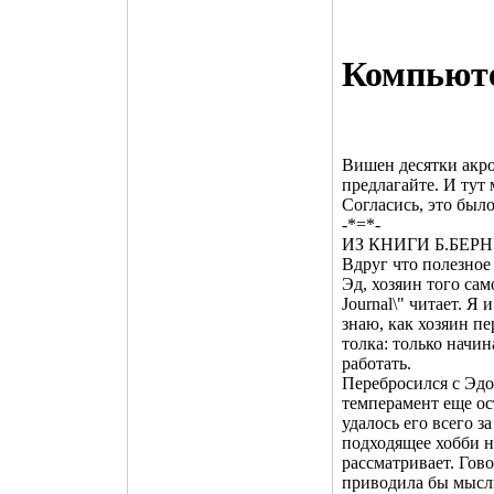
Компьют
Вишен десятки акров
предлагайте. И тут 
Согласись, это было
-*=*-
ИЗ КНИГИ Б.БЕРНУЛЛ
Вдруг что полезное
Эд, хозяин того само
Journal\" читает. Я 
знаю, как хозяин п
толка: только начин
работать.
Перебросился с Эдо
темперамент еще ост
удалось его всего з
подходящее хобби н
рассматривает. Гово
приводила бы мысль 