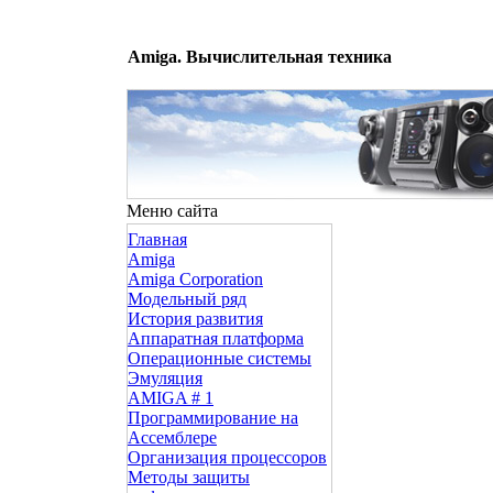
Amiga. Вычислительная техника
Меню сайта
Главная
Amiga
Amiga Corporation
Модельный ряд
История развития
Аппаратная платформа
Операционные системы
Эмуляция
AMIGA # 1
Программирование на
Ассемблере
Организация процессоров
Методы защиты