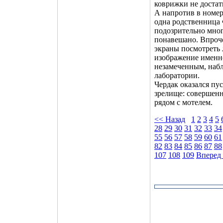
коврижки не достать
А напротив в номер
одна родственница 
подозрительно мног
понавешано. Впрочем
экраны посмотреть 
изображение именно 
незамеченным, набл
лаборатории.
Чердак оказался п
зрелище: совершен
рядом с мотелем.
<< Назад
1
2
3
4
5
28
29
30
31
32
33
34
55
56
57
58
59
60
61
82
83
84
85
86
87
88
107
108
109
Вперед