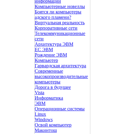
информации
Компьютерные новеллы
Боятся ли компьютеры
адского пламени?
Виртуальная реальность
Корпоративные сети
Телекоммуникационные
сети
Архитектура ЭВМ
ЕС ЭВМ
Рождение ЭВМ
Компьютер
Гарвардская архитектура
Современные
высокопроизводительные
компьютеры
Дорога в будущее
Vista
Инфоpматика
ЭВМ
Операционные системы
Linux
Windows
Освой компьютер
Макинтош