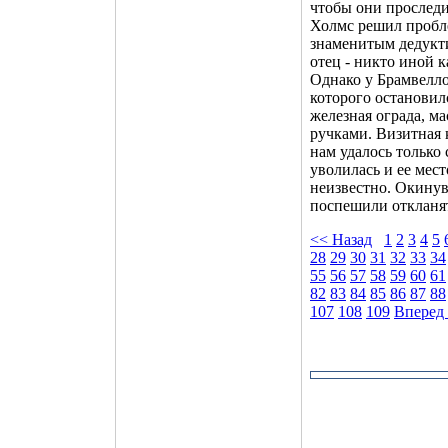
чтобы они проследил
Холмс решил пробле
знаменитым дедукти
отец - никто иной к
Однако у Брамвелло
которого остановил
железная ограда, м
ручками. Визитная 
нам удалось только 
уволилась и ее мес
неизвестно. Окину
поспешили откланят
<< Назад
1
2
3
4
5
28
29
30
31
32
33
34
55
56
57
58
59
60
61
82
83
84
85
86
87
88
107
108
109
Вперед