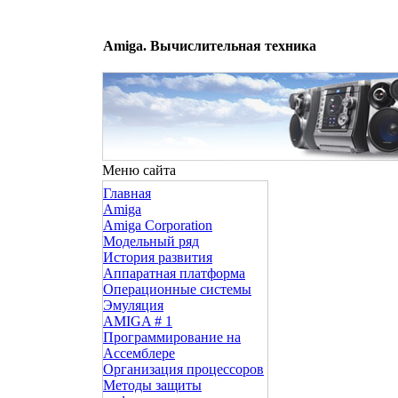
Amiga. Вычислительная техника
Меню сайта
Главная
Amiga
Amiga Corporation
Модельный ряд
История развития
Аппаратная платформа
Операционные системы
Эмуляция
AMIGA # 1
Программирование на
Ассемблере
Организация процессоров
Методы защиты