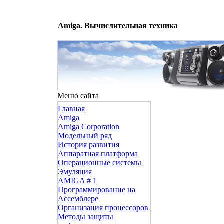
Amiga. Вычислительная техника
Меню сайта
Главная
Amiga
Amiga Corporation
Модельный ряд
История развития
Аппаратная платформа
Операционные системы
Эмуляция
AMIGA # 1
Программирование на
Ассемблере
Организация процессоров
Методы защиты