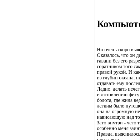
Компьют
Но очень скоро выяс
Оказалось, что он д
гавани без его разр
соратником того сам
правой рукой. И как
из глубин океана, н
отдавать ему после
Ладно, делать нече
изготовлению фигур
болота, где жила в
легким было путеше
она на огромную не
нависающую над то
Зато внутри - чего
особенно меня заин
Правда, выяснилось,
притащить.