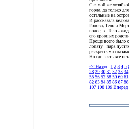
С самой же хозяйкой
горла, да только дл
остальные на остров
И рассказала ведьма
Голова, Тело и Мерт
волос, за Тело - жид
его кровных родств
Проще всего было с 
лопату - пара пустя
раскрытыми глазам
Но где взять все ос
<< Назад
1
2
3
4
5
28
29
30
31
32
33
34
55
56
57
58
59
60
61
82
83
84
85
86
87
88
107
108
109
Вперед