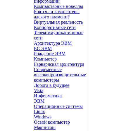
информации
Компьютерные новеллы
Боятся ли компьютеры
адского пламени?
Виртуальная реальность
Корпоративные сети
Телекоммуникационные
сети
Архитектура ЭВМ
ЕС ЭВМ
Рождение ЭВМ
Компьютер
Гарвардская архитектура
Современные
высокопроизводительные
компьютеры
Дорога в будущее
Vista
Инфоpматика
ЭВМ
Операционные системы
Linux
Windows
Освой компьютер
Макинтош