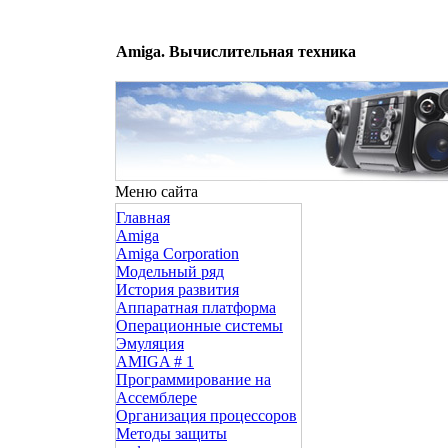
Amiga. Вычислительная техника
Меню сайта
Главная
Amiga
Amiga Corporation
Модельный ряд
История развития
Аппаратная платформа
Операционные системы
Эмуляция
AMIGA # 1
Программирование на
Ассемблере
Организация процессоров
Методы защиты