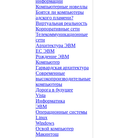
информации
Компьютерные новеллы
Боятся ли компьютеры
адского пламени?
Виртуальная реальность
Корпоративные сети
Телекоммуникационные
сети
Архитектура ЭВМ
ЕС ЭВМ
Рождение ЭВМ
Компьютер
Гарвардская архитектура
Современные
высокопроизводительные
компьютеры
Дорога в будущее
Vista
Инфоpматика
ЭВМ
Операционные системы
Linux
Windows
Освой компьютер
Макинтош