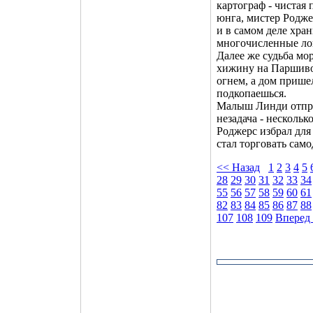
картограф - чистая
юнга, мистер Родже
и в самом деле хра
многочисленные ло
Далее же судьба мо
хижину на Паршивом
огнем, а дом пришел
подкопаешься.
Малыш Линди отпра
незадача - нескольк
Роджерс избрал для 
стал торговать сам
<< Назад
1
2
3
4
5
28
29
30
31
32
33
34
55
56
57
58
59
60
61
82
83
84
85
86
87
88
107
108
109
Вперед