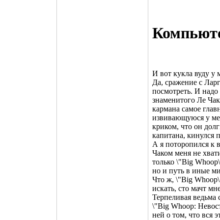
Компьют
И вот кукла вуду у 
Да, сражение с Ларг
посмотреть. И надо
знаменитого Ле Чака
кармана самое главн
извивающуюся у мен
криком, что он дол
капитана, кинулся п
А я поторопился к в
Чаком меня не хвати
только \"Big Whoop
но и путь в иные ми
Что ж, \"Big Whoop\
искать, сто мачт мне
Терпеливая ведьма с
\"Big Whoop: Невос
ней о том, что вся 