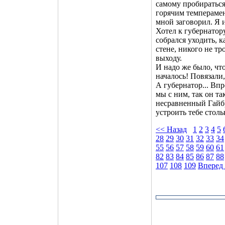
самому пробираться
горячим темперамент
мной заговорил. Я 
Хотел к губернатору
собрался уходить, к
стене, никого не тр
выходу.
И надо же было, что
началось! Повязали,
А губернатор... Впр
мы с ним, так он та
несравненный Гайбра
устроить тебе столь
<< Назад
1
2
3
4
5
28
29
30
31
32
33
34
55
56
57
58
59
60
61
82
83
84
85
86
87
88
107
108
109
Вперед