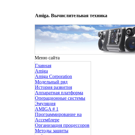
Amiga. Вычислительная техника
Меню сайта
Главная
Amiga
Amiga Corporation
Модельный ряд
История развития
Аппаратная платформа
Операционные системы
Эмуляция
AMIGA # 1
Программирование на
Ассемблере
Организация процессоров
Методы защиты