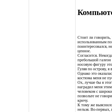
Компьют
Стоит ли говорить, 
использованным попу
поинтересовался, не
ценное.
Согласится. Некогд
пребольшой галеон 
носовую фигуру это
Гуляя по острову, я
Однако это оказалас
костюма меня не пу
Ох, лучше бы я этог
наградил меня этим
человеком с широк
позвольте не говори
кричу.
К тому же выяснило
нельзя. Во-первых,