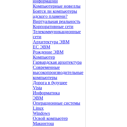
информации
Компьютерные новеллы
Боятся ли компьютеры
адского пламени?
Виртуальная реальность
Корпоративные сети
Телекоммуникационные
сети
Архитектура ЭВМ
ЕС ЭВМ
Рождение ЭВМ
Компьютер
Гарвардская архитектура
Современные
высокопроизводительные
компьютеры
Дорога в будущее
Vista
Инфоpматика
ЭВМ
Операционные системы
Linux
Windows
Освой компьютер
Макинтош