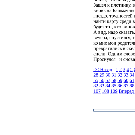
Зашел к плотнику, в
вновь на Башмачный
гнездо, трудностей 
найти карту среди в
будет тот, кто винов
А вид, надо сказать
вечера, спустился, 
ко мне мои родител
превратились в скел
спели. Одним слово
Проснулся - и снов
<< Назад
1
2
3
4
5
28
29
30
31
32
33
34
55
56
57
58
59
60
61
82
83
84
85
86
87
88
107
108
109
Вперед