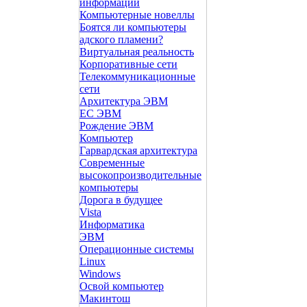
информации
Компьютерные новеллы
Боятся ли компьютеры
адского пламени?
Виртуальная реальность
Корпоративные сети
Телекоммуникационные
сети
Архитектура ЭВМ
ЕС ЭВМ
Рождение ЭВМ
Компьютер
Гарвардская архитектура
Современные
высокопроизводительные
компьютеры
Дорога в будущее
Vista
Инфоpматика
ЭВМ
Операционные системы
Linux
Windows
Освой компьютер
Макинтош