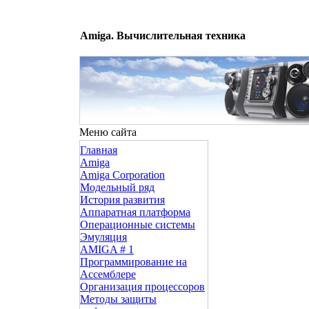
Amiga. Вычислительная техника
Меню сайта
Главная
Amiga
Amiga Corporation
Модельный ряд
История развития
Аппаратная платформа
Операционные системы
Эмуляция
AMIGA # 1
Программирование на
Ассемблере
Организация процессоров
Методы защиты