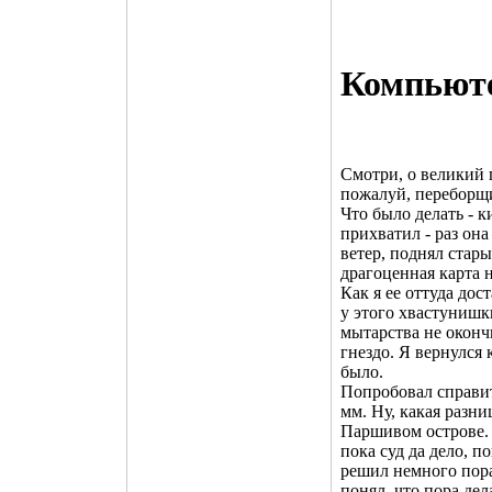
Компьют
Смотри, о великий п
пожалуй, переборщи
Что было делать - к
прихватил - раз она
ветер, поднял стары
драгоценная карта н
Как я ее оттуда дос
у этого хвастунишк
мытарства не оконч
гнездо. Я вернулся 
было.
Попробовал справит
мм. Ну, какая разни
Паршивом острове. 
пока суд да дело, п
решил немного пора
понял, что пора дел