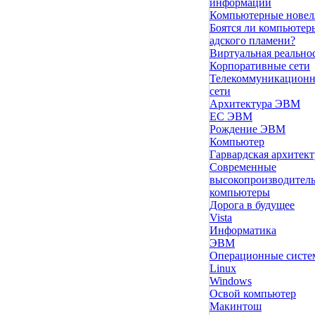
информации
Компьютерные нове
Боятся ли компьютер
адского пламени?
Виртуальная реально
Корпоративные сети
Телекоммуникацион
сети
Архитектура ЭВМ
ЕС ЭВМ
Рождение ЭВМ
Компьютер
Гарвардская архитект
Современные
высокопроизводител
компьютеры
Дорога в будущее
Vista
Инфоpматика
ЭВМ
Операционные сист
Linux
Windows
Освой компьютер
Макинтош