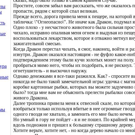
сказал, надо было только в самом крайнем случае.
Простите, совсем забыл вам рассказать, что же оказалось 
ллы
пропасти, рядом с которой спал великан.
ы
Прежде всего, дорога привела меня к пещере, на которой 
табличка: \"Огнеопасно\". Не иначе как Дракон, подумал я
сть
Одно плохо - у несчастного животного была сильная прос
чихало, исправно опаливая меня огнем и выдувая из пещ
ные
воспользоваться лекарством, которое я отважно метнул вн
зажигательной смесью.
Когда Дракон перестал чихать, я смог, наконец, войти и р
изнутри. Дракон оказался настоящим - не фуфло какое-ни
подтверждением этому были кучи золотых монет на полу.
пробраться мимо него, чтобы их подобрать, я не рискнул. 
ура
огнетушитель - и выскочил наружу.
Однако денежками я все-таки разжился. Как? - спросите вы
ьные
никогда не было такой замечательной игры: удочка с магни
коробке картонные рыбки, которых вы можете задумчиво 
было? тогда мне вам не объяснить прелести рыбалки совс
живого Дракона.
Далее тропинка привела меня к отвесной скале, по котор
взобраться только используя вбитые в нее огромные гвозд
емы
одного гвоздя не хватало, а заменить его мне было нечем.
Но умный в гору не пойдет - я и не пошел. По крайней ме
вдоль подножия и пришел к большому страшному дереву.
Хотите верьте, хотите нет, - но когда дерево начало со мно