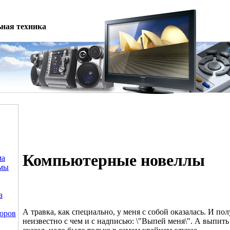
ная техника
Компьютерные новеллы
ма
емы
а
А травка, как специально, у меня с собой оказалась. И по
оров
неизвестно с чем и с надписью: \"Выпей меня\". А выпить 