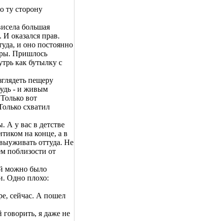
по ту сторону
висела большая
. И оказался прав.
туда, и оно постоянно
еры. Пришлось
утрь как бутылку с
азглядеть пещеру
будь - и живым
 Только вот
Только схватил
. А у вас в детстве
тиком на конце, а в
выуживать оттуда. Не
ем поблизости от
ой можно было
и. Одно плохо:
ре, сейчас. А пошел
й говорить, я даже не