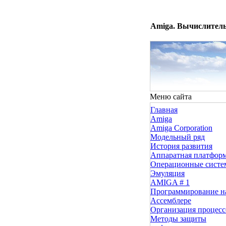
Amiga. Вычислитель
Меню сайта
Главная
Amiga
Amiga Corporation
Модельный ряд
История развития
Аппаратная платфор
Операционные сист
Эмуляция
AMIGA # 1
Программирование н
Ассемблере
Организация процесс
Методы защиты