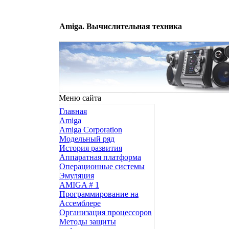
Amiga. Вычислительная техника
Меню сайта
Главная
Amiga
Amiga Corporation
Модельный ряд
История развития
Аппаратная платформа
Операционные системы
Эмуляция
AMIGA # 1
Программирование на
Ассемблере
Организация процессоров
Методы защиты