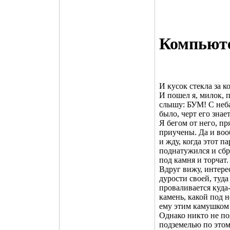
Компьют
И кусок стекла за к
И пошел я, милок, п
слышу: БУМ! С неба
было, черт его знае
Я бегом от него, пр
приучены. Да и воо
и жду, когда этот п
поднатужился и сбр
под камня и торчат.
Вдруг вижу, интерес
дурости своей, туда
проваливается куда
камень, какой под н
ему этим камушком т
Однако никто не поя
подземелью по этому