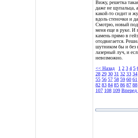
Вижу, решетка такая
даже не щупальца, а
какой-то сидит и жу
вдоль стеночки и д
Смотрю, новый пода
меня еще в руке. И
камень прямо в гейз
отодвигается. Решил
шутником бы и без 
лазерный луч, и есл
невозможно.
<< Назад
1
2
3
4
5
28
29
30
31
32
33
34
55
56
57
58
59
60
61
82
83
84
85
86
87
88
107
108
109
Вперед