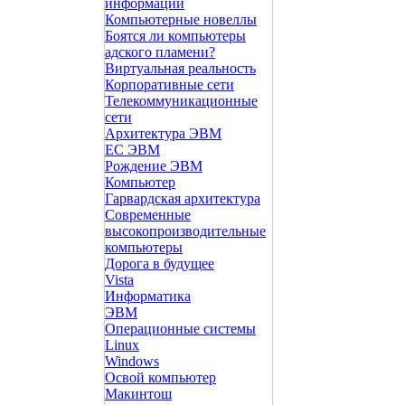
информации
Компьютерные новеллы
Боятся ли компьютеры
адского пламени?
Виртуальная реальность
Корпоративные сети
Телекоммуникационные
сети
Архитектура ЭВМ
ЕС ЭВМ
Рождение ЭВМ
Компьютер
Гарвардская архитектура
Современные
высокопроизводительные
компьютеры
Дорога в будущее
Vista
Инфоpматика
ЭВМ
Операционные системы
Linux
Windows
Освой компьютер
Макинтош