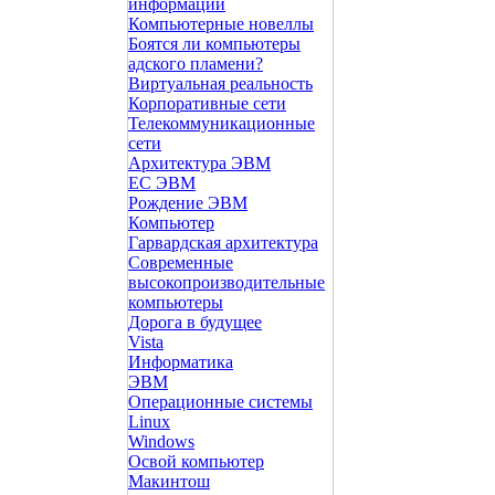
информации
Компьютерные новеллы
Боятся ли компьютеры
адского пламени?
Виртуальная реальность
Корпоративные сети
Телекоммуникационные
сети
Архитектура ЭВМ
ЕС ЭВМ
Рождение ЭВМ
Компьютер
Гарвардская архитектура
Современные
высокопроизводительные
компьютеры
Дорога в будущее
Vista
Инфоpматика
ЭВМ
Операционные системы
Linux
Windows
Освой компьютер
Макинтош