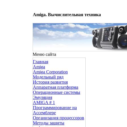
Amiga. Вычислительная техника
Меню сайта
Главная
Amiga
Amiga Corporation
Модельный ряд
История развития
Аппаратная платформа
Операционные системы
Эмуляция
AMIGA # 1
Программирование на
Ассемблере
Организация процессоров
Методы защиты