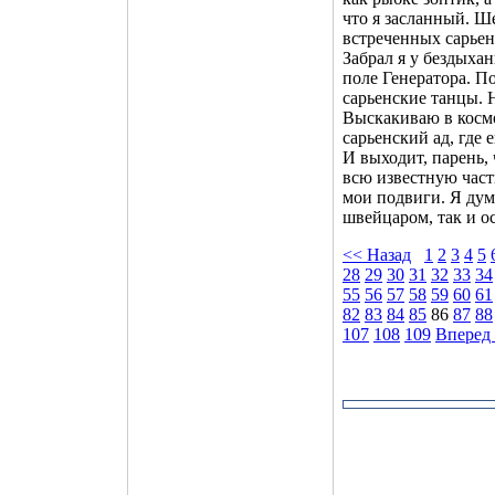
что я засланный. Ше
встреченных сарьено
Забрал я у бездыха
поле Генератора. По
сарьенские танцы. 
Выскакиваю в космо
сарьенский ад, где 
И выходит, парень, 
всю известную част
мои подвиги. Я дум
швейцаром, так и ос
<< Назад
1
2
3
4
5
28
29
30
31
32
33
34
55
56
57
58
59
60
61
82
83
84
85
86
87
88
107
108
109
Вперед