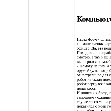
Компьют
Надел форму, шлем,
кармане личная кар
офицер. Да, эта вещ
Походил я по корабл
смотрю, а там наш З
выветрился из моей 
\"Помогу нашим, а 
оружейку, да потре
огнестрельное для с
робот на склад поех
робот вернулся с к
полагалось.
И пошел я к Звездн
тамошнему охранник
случается со мной 
покатился с моей го
как рыбке зонтик, а