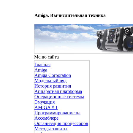
Amiga. Вычислительная техника
Меню сайта
Главная
Amiga
Amiga Corporation
Модельный ряд
История развития
Аппаратная платформа
Операционные системы
Эмуляция
AMIGA # 1
Программирование на
Ассемблере
Организация процессоров
Методы защиты