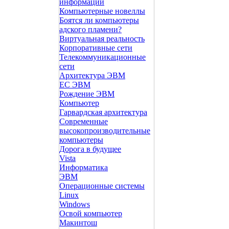
информации
Компьютерные новеллы
Боятся ли компьютеры
адского пламени?
Виртуальная реальность
Корпоративные сети
Телекоммуникационные
сети
Архитектура ЭВМ
ЕС ЭВМ
Рождение ЭВМ
Компьютер
Гарвардская архитектура
Современные
высокопроизводительные
компьютеры
Дорога в будущее
Vista
Инфоpматика
ЭВМ
Операционные системы
Linux
Windows
Освой компьютер
Макинтош