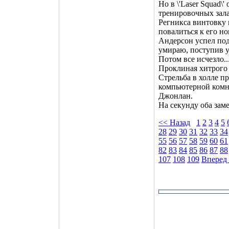
Но в \'Laser Squad\
тренировочных зала
Регникса винтовку
повалиться к его н
Андерсон успел поду
умираю, поступив у
Потом все исчезло..
Проклиная хитрого с
Стрельба в холле п
компьютерной комн
Джонлан.
На секунду оба зам
<< Назад
1
2
3
4
5
28
29
30
31
32
33
34
55
56
57
58
59
60
61
82
83
84
85
86
87
88
107
108
109
Вперед