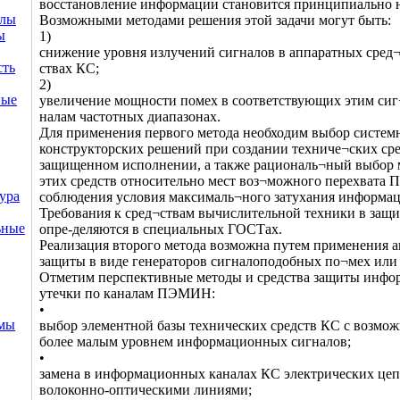
восстановление информации становится принципиально
ллы
Возможными методами решения этой задачи могут быть:
ы
1)
снижение уровня излучений сигналов в аппаратных сред
сть
ствах КС;
2)
ные
увеличение мощности помех в соответствующих этим сиг
налам частотных диапазонах.
Для применения первого метода необходим выбор систем
конструкторских решений при создании техниче¬ских ср
защищенном исполнении, а также рациональ¬ный выбор 
этих средств относительно мест воз¬можного перехвата
ура
соблюдения условия максималь¬ного затухания информац
Требования к сред¬ствам вычислительной техники в за
ьные
опре-деляются в специальных ГОСТах.
Реализация второго метода возможна путем применения 
защиты в виде генераторов сигналоподобных по¬мех или
Отметим перспективные методы и средства защиты инфо
утечки по каналам ПЭМИН:
•
емы
выбор элементной базы технических средств КС с возмо
более малым уровнем информационных сигналов;
•
замена в информационных каналах КС электрических це
волоконно-оптическими линиями;