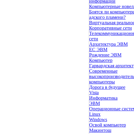
информации
Компьютерные нове
Боятся ли компьютер
адского пламени?
Виртуальная реально
Корпоративные сети
Телекоммуникацион
сети
Архитектура ЭВМ
ЕС ЭВМ
Рождение ЭВМ
Компьютер
Гарвардская архитект
Современные
высокопроизводител
компьютеры
Дорога в будущее
Vista
Инфоpматика
ЭВМ
Операционные сист
Linux
Windows
Освой компьютер
Макинтош