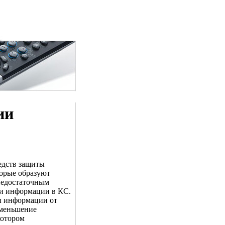
ии
едств защиты
торые образуют
недостаточным
ти информации в КС.
ы информации от
уменьшение
котором