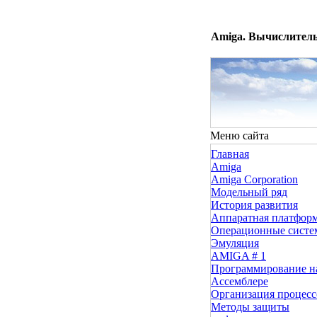
Amiga. Вычислитель
Меню сайта
Главная
Amiga
Amiga Corporation
Модельный ряд
История развития
Аппаратная платфор
Операционные сист
Эмуляция
AMIGA # 1
Программирование н
Ассемблере
Организация процесс
Методы защиты