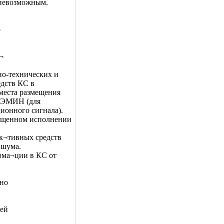
 невозможным.
¬
¬
но-технических и
едств КС в
места размещения
 ПЭМИН (для
ионного сигнала).
щищенном исполнении
ак¬тивных средств
 шума.
рма¬ции в КС от
жно
пей