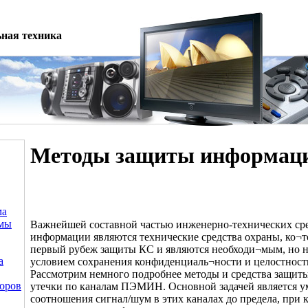
ная техника
Методы защиты информац
ма
емы
Важнейшей составной частью инженерно-технических ср
информации являются технические средства охраны, ко¬
первый рубеж защиты КС и являются необходи¬мым, но 
а
условием сохранения конфиденциаль¬ности и целостнос
Рассмотрим немного подробнее методы и средства защит
оров
утечки по каналам ПЭМИН. Основной задачей является 
соотношения сигнал/шум в этих каналах до предела, при 