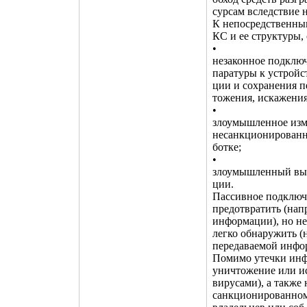
сурсам вследствие 
К непосредственны
КС и ее структуры, 
•
незаконное подклю
паратуры к устройс
ции и сохранения п
тожения, искажения
•
злоумышленное изм
несанкционированн
ботке;
•
злоумышленный выв
ции.
Пассивное подключе
предотвратить (на
информации), но н
легко обнаружить 
передаваемой инфо
Помимо утечки инф
уничтожение или и
вирусами), а такж
санкционированном 