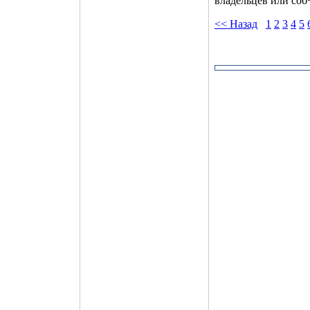
владельцев или соб
<< Назад
1
2
3
4
5