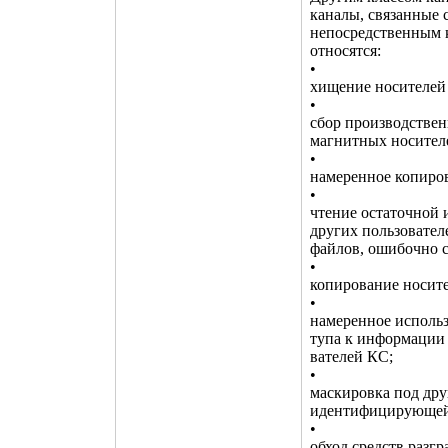
каналы, связанные 
непосредственным 
относятся:
•
хищение носителей
•
сбор производстве
магнитных носителе
•
намеренное копиров
•
чтение остаточной
других пользовател
файлов, ошибочно 
•
копирование носит
•
намеренное исполь
тупа к информации
вателей КС;
•
маскировка под дру
идентифицирующей и
•
обход средств разг