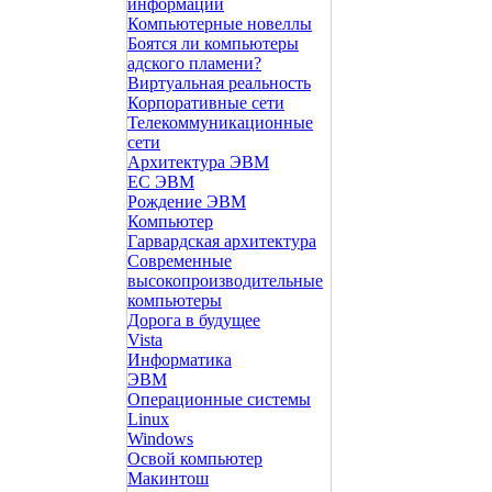
информации
Компьютерные новеллы
Боятся ли компьютеры
адского пламени?
Виртуальная реальность
Корпоративные сети
Телекоммуникационные
сети
Архитектура ЭВМ
ЕС ЭВМ
Рождение ЭВМ
Компьютер
Гарвардская архитектура
Современные
высокопроизводительные
компьютеры
Дорога в будущее
Vista
Инфоpматика
ЭВМ
Операционные системы
Linux
Windows
Освой компьютер
Макинтош