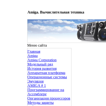
Amiga. Вычислительная техника
Меню сайта
Главная
Amiga
Amiga Corporation
Модельный ряд
История развития
Аппаратная платформа
Операционные системы
Эмуляция
AMIGA # 1
Программирование на
Ассемблере
Организация процессоров
Методы защиты