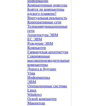
информации
Компьютерные новеллы
Боятся ли компьютеры
адского пламени?
Виртуальная реальность
Корпоративные сети
Телекоммуникационные
сети
Архитектура ЭВМ
ЕС ЭВМ
Рождение ЭВМ
Компьютер
Гарвардская архитектура
Современные
высокопроизводительные
компьютеры
Дорога в будущее
Vista
Инфоpматика
ЭВМ
Операционные системы
Linux
Windows
Освой компьютер
Макинтош