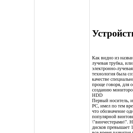
Устройст
Как видно из назва
лучевая трубка, или
электронно-лучевая
технология была соз
качестве специальн
проще говоря, для 
созданию мониторо
HDD
Первый носитель, и
PC, имел по тем вр
что обозначение одн
популярной винтовк
\"винчестерами\". 
дисков превышает 1
все время развития