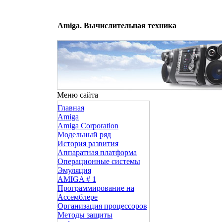
Amiga. Вычислительная техника
Меню сайта
Главная
Amiga
Amiga Corporation
Модельный ряд
История развития
Аппаратная платформа
Операционные системы
Эмуляция
AMIGA # 1
Программирование на
Ассемблере
Организация процессоров
Методы защиты