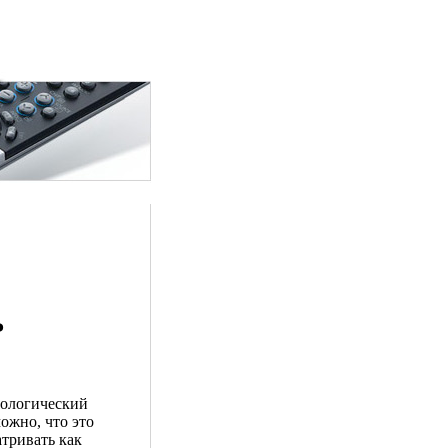
ь
нологический
ожно, что это
тривать как