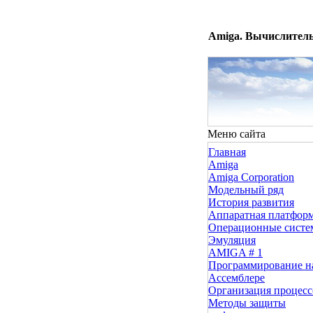
Amiga. Вычислитель
Меню сайта
Главная
Amiga
Amiga Corporation
Модельный ряд
История развития
Аппаратная платфор
Операционные сист
Эмуляция
AMIGA # 1
Программирование н
Ассемблере
Организация процесс
Методы защиты