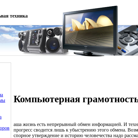
ная техника
ма
Компьютерная грамотност
емы
а
аша жизнь есть непрерывный обмен информацией. И тех
оров
прогресс сводится лишь к убыстрению этого обмена. Возм
спорное утверждение и историю человечества надо рассма