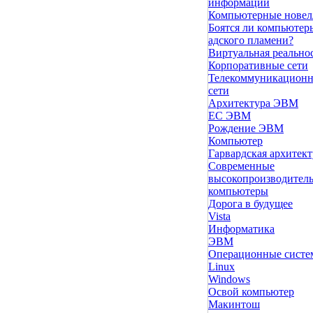
информации
Компьютерные нове
Боятся ли компьютер
адского пламени?
Виртуальная реально
Корпоративные сети
Телекоммуникацион
сети
Архитектура ЭВМ
ЕС ЭВМ
Рождение ЭВМ
Компьютер
Гарвардская архитект
Современные
высокопроизводител
компьютеры
Дорога в будущее
Vista
Инфоpматика
ЭВМ
Операционные сист
Linux
Windows
Освой компьютер
Макинтош