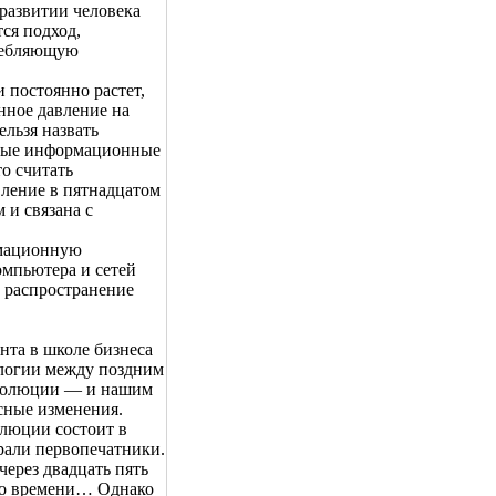
 развитии человека
ся подход,
ребляющую
 постоянно растет,
ное давление на
ельзя назвать
емые информационные
о считать
вление в пятнадцатом
 и связана с
рмационную
омпьютера и сетей
 распространение
нта в школе бизнеса
алогии между поздним
еволюции — и нашим
сные изменения.
люции состоит в
грали первопечатники.
через двадцать пять
его времени… Однако