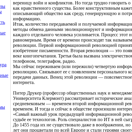
вереницу войн и конфликтов. Но тогда трудно говорить о
ллы
как нравственного существа. Более конструктивным кажет
ы
описывающий общество как среду, генерирующую и пот
информацию.
сть
Итак, количество передаваемой и получаемой информации
методы обмена данными эволюционируют и информацион
ные
каждого отдельного человека усиливается. Процесс этот н
равномерным. Время от времени происходят так называ
революции. Первой информационной революцией принят
изобретение письменности. Вторая революция — это поя
веке книгопечатания. Третья была вызвана электричеством
телефоном, телеграфом, радио.
ура
Мы сейчас переживаем (или пережили) четвертую инфо
революцию. Связывают ее с появлением персонального к
ьные
передачи данных. Венец этой революции — повсеместное
интернета.
Питер Друкер (профессор общественных наук и менеджме
Университета Клермонт) рассматривает исторические ан
средневековьем — временем второй информационной р
емы
временем. И тогда и сейчас в обществе произошли интере
«Самый важный урок предыдущей информационной рево
судьбе ее технологов. Роль специалистов по ИТ в ней сы
До 1455 года их не существовало даже в воображении, но 
лет они процветали по всей Европе и стали героями сво