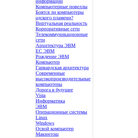
информации
Компьютерные новеллы
Боятся ли компьютеры
адского пламени?
Виртуальная реальность
Корпоративные сети
Телекоммуникационные
сети
Архитектура ЭВМ
ЕС ЭВМ
Рождение ЭВМ
Компьютер
Гарвардская архитектура
Современные
высокопроизводительные
компьютеры
Дорога в будущее
Vista
Инфоpматика
ЭВМ
Операционные системы
Linux
Windows
Освой компьютер
Макинтош