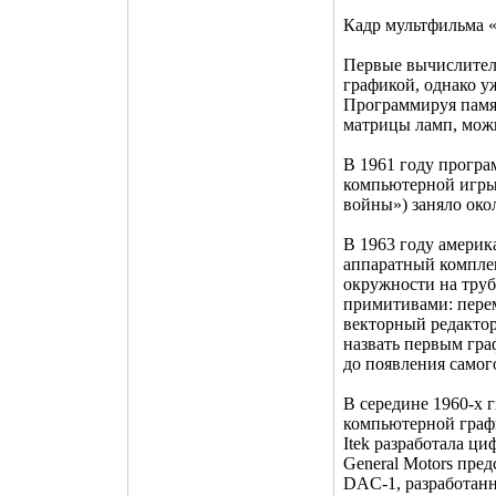
Кадр мультфильма 
Первые вычислител
графикой, однако у
Программируя памя
матрицы ламп, мож
В 1961 году програ
компьютерной игры 
войны») заняло око
В 1963 году америк
аппаратный комплек
окружности на тру
примитивами: перем
векторный редакто
назвать первым гра
до появления самог
В середине 1960-х 
компьютерной графи
Itek разработала ц
General Motors пре
DAC-1, разработан