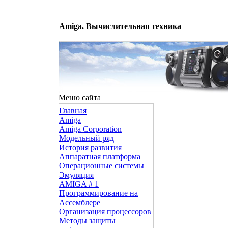
Amiga. Вычислительная техника
Меню сайта
Главная
Amiga
Amiga Corporation
Модельный ряд
История развития
Аппаратная платформа
Операционные системы
Эмуляция
AMIGA # 1
Программирование на
Ассемблере
Организация процессоров
Методы защиты