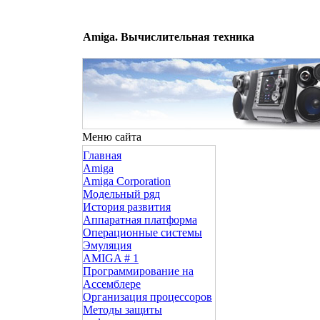
Amiga. Вычислительная техника
Меню сайта
Главная
Amiga
Amiga Corporation
Модельный ряд
История развития
Аппаратная платформа
Операционные системы
Эмуляция
AMIGA # 1
Программирование на
Ассемблере
Организация процессоров
Методы защиты