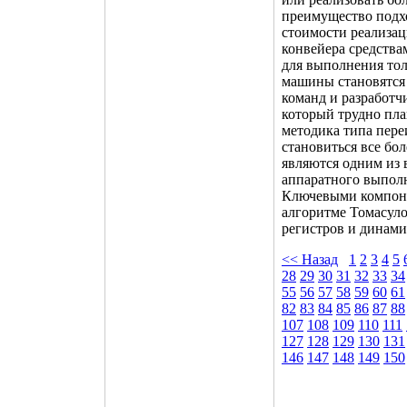
преимущество подх
стоимости реализац
конвейера средства
для выполнения тол
машины становятся 
команд и разработч
который трудно пла
методика типа пере
становиться все бо
являются одним из
аппаратного выпол
Ключевыми компоне
алгоритме Томасул
регистров и динами
<< Назад
1
2
3
4
5
28
29
30
31
32
33
34
55
56
57
58
59
60
61
82
83
84
85
86
87
88
107
108
109
110
111
127
128
129
130
131
146
147
148
149
150