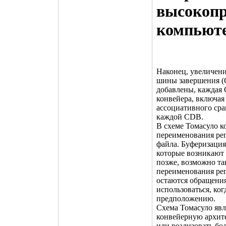
высокопр
компьют
Наконец, увеличен
шины завершения (
добавлены, каждая 
конвейера, включая
ассоциативного сра
каждой CDB.
В схеме Томасуло к
переименования рег
файла. Буферизаци
которые возникают 
позже, возможно т
переименования реги
остаются обращения 
использоваться, ко
предположению.
Схема Томасуло явл
конвейерную архите
или реализовать бо