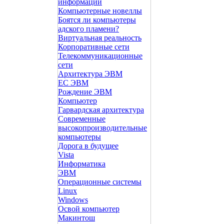
информации
Компьютерные новеллы
Боятся ли компьютеры
адского пламени?
Виртуальная реальность
Корпоративные сети
Телекоммуникационные
сети
Архитектура ЭВМ
ЕС ЭВМ
Рождение ЭВМ
Компьютер
Гарвардская архитектура
Современные
высокопроизводительные
компьютеры
Дорога в будущее
Vista
Инфоpматика
ЭВМ
Операционные системы
Linux
Windows
Освой компьютер
Макинтош