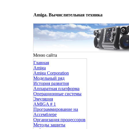
Amiga. Вычислительная техника
Меню сайта
Главная
Amiga
Amiga Corporation
Модельный ряд
История развития
Аппаратная платформа
Операционные системы
Эмуляция
AMIGA # 1
Программирование на
Ассемблере
Организация процессоров
Методы защиты