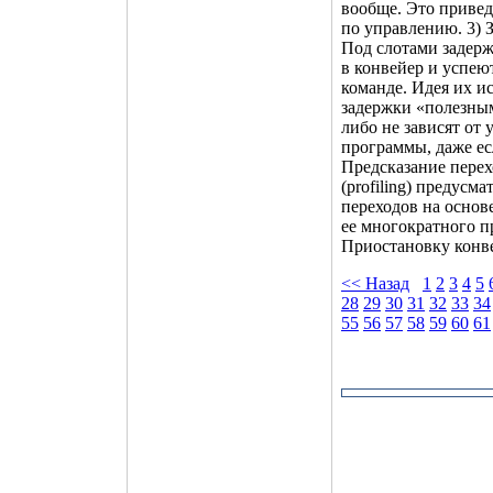
вообще. Это привед
по управлению. 3) 
Под слотами задерж
в конвейер и успею
команде. Идея их и
задержки «полезным
либо не зависят от
программы, даже ес
Предсказание пере
(profiling) предус
переходов на основ
ее многократного п
Приостановку конве
<< Назад
1
2
3
4
5
28
29
30
31
32
33
34
55
56
57
58
59
60
61