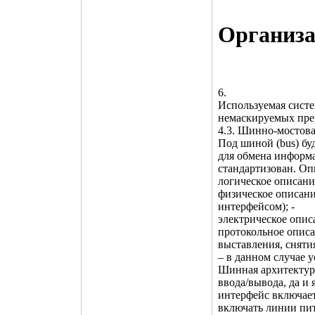
Организа
6.
Используемая систе
немаскируемых прер
4.3. Шинно-мостов
Под шиной (bus) бу
для обмена информа
стандартизован. Оп
логическое описани
физическое описани
интерфейсом); -
электрическое описа
протокольное описа
выставления, сняти
– в данном случае 
Шинная архитектур
ввода/вывода, да и
интерфейс включает
включать линии пит