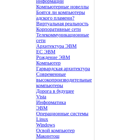
информации
Компьютерные новеллы
Боятся ли компьютеры
адского пламени?
Виртуальная реальность
Корпоративные сети
Телекоммуникационные
сети
Архитектура ЭВМ
ЕС ЭВМ
Рождение ЭВМ
Компьютер
Гарвардская архитектура
Современные
высокопроизводительные
компьютеры
Дорога в будущее
Vista
Инфоpматика
ЭВМ
Операционные системы
Linux
Windows
Освой компьютер
Макинтош