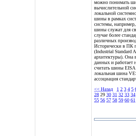
можно понимать ши
вычислительной сис
локальной системно
шины в рамках сист
системы, например,
шины служат для с
случае более станд
различных произво
Исторически в ПК 
(Industrial Standar
архитектуры). Она 
данных и работает
считать шины EISA 
локальная шина VESA
ассоциация стандар
<< Назад
1
2
3
4
5
28
29
30
31
32
33
34
55
56
57
58
59
60
61