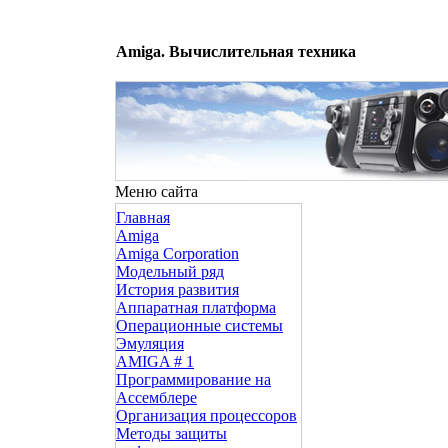
Amiga. Вычислительная техника
Меню сайта
Главная
Amiga
Amiga Corporation
Модельный ряд
История развития
Аппаратная платформа
Операционные системы
Эмуляция
AMIGA # 1
Программирование на
Ассемблере
Организация процессоров
Методы защиты