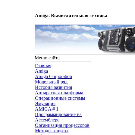
Amiga. Вычислительная техника
Меню сайта
Главная
Amiga
Amiga Corporation
Модельный ряд
История развития
Аппаратная платформа
Операционные системы
Эмуляция
AMIGA # 1
Программирование на
Ассемблере
Организация процессоров
Методы защиты