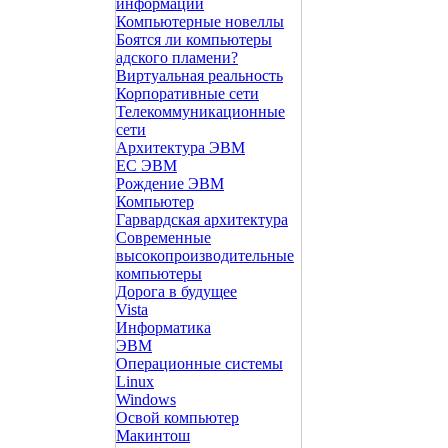
информации
Компьютерные новеллы
Боятся ли компьютеры
адского пламени?
Виртуальная реальность
Корпоративные сети
Телекоммуникационные
сети
Архитектура ЭВМ
ЕС ЭВМ
Рождение ЭВМ
Компьютер
Гарвардская архитектура
Современные
высокопроизводительные
компьютеры
Дорога в будущее
Vista
Инфоpматика
ЭВМ
Операционные системы
Linux
Windows
Освой компьютер
Макинтош