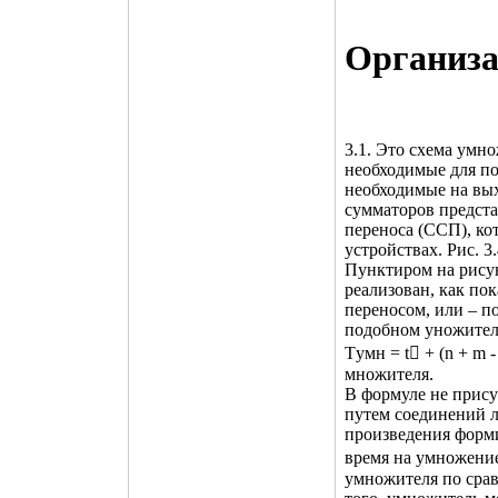
Организа
3.1. Это схема умн
необходимые для по
необходимые на вы
сумматоров предста
переноса (ССП), к
устройствах. Рис. 3
Пунктиром на рису
реализован, как пок
переносом, или – п
подобном уножител
Tумн = t + (n + m 
множителя.
В формуле не прису
путем соединений л
произведения форми
время на умножение
умножителя по срав