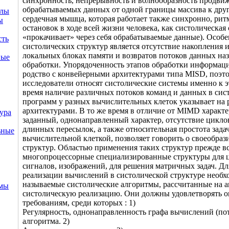
синхронность, непрерывность и волнообразность продви
обрабатываемых данных от одной границы массива к друго
ллы
сердечная мышца, которая работает также синхронно, рит
ы
остановок в ходе всей жизни человека, как систолическая
«прокачивает» через себя обрабатываемые данные). Особ
сть
систолических структур является отсутствие накопления
локальных блоках памяти и возвратов потоков данных на
ные
обработки. Упорядоченность этапов обработки информаци
родство с конвейерными архитектурами типа MISD, поэт
исследователи относят систолические системы именно к эт
время наличие различных потоков команд и данных в сис
программ у разных вычислительных клеток указывает на
архитектурами. В то же время в отличие от MIMD характе
ура
заданный, однонаправленный характер, отсутствие циклов
длинных пересылок, а также относительная простота зад
ьные
вычислительной клеткой, позволяет говорить о своеобраз
структур. Областью применения таких структур прежде в
многопроцессорные специализированные структуры для 
сигналов, изображений, для решения матричных задач. Д
реализации вычислений в систолической структуре необх
называемые систолические алгоритмы, рассчитанные на 
емы
систолическую реализацию. Они должны удовлетворять 
требованиям, среди которых : 1)
Регулярность, однонаправленность графа вычислений (по
алгоритма. 2)