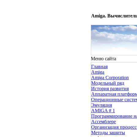
Amiga. Вычислитель
Меню сайта
Главная
Amiga
Amiga Corporation
Модельный ряд
История развития
Аппаратная платфор
Операционные сист
Эмуляция
AMIGA # 1
Программирование н
Ассемблере
Организация процесс
Методы защиты