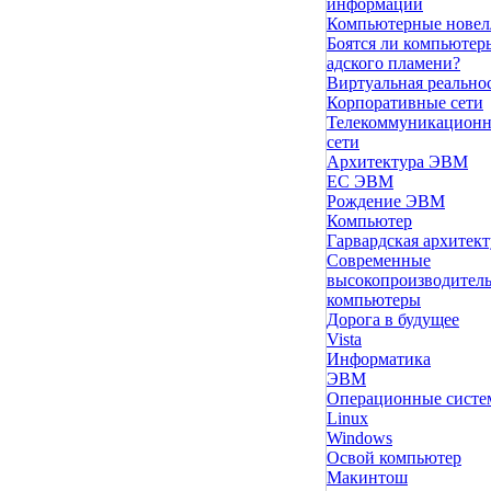
информации
Компьютерные нове
Боятся ли компьютер
адского пламени?
Виртуальная реально
Корпоративные сети
Телекоммуникацион
сети
Архитектура ЭВМ
ЕС ЭВМ
Рождение ЭВМ
Компьютер
Гарвардская архитект
Современные
высокопроизводител
компьютеры
Дорога в будущее
Vista
Инфоpматика
ЭВМ
Операционные сист
Linux
Windows
Освой компьютер
Макинтош