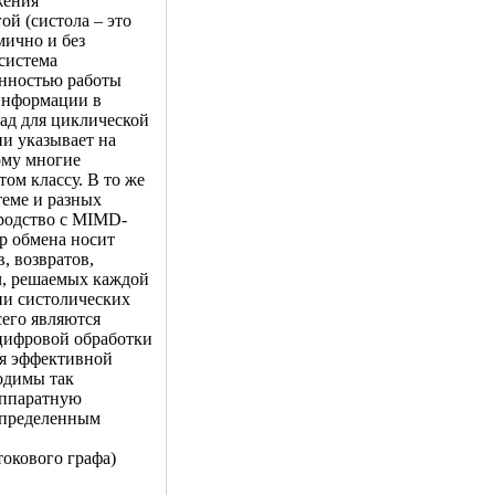
жения
й (систола – это
мично и без
 система
енностью работы
 информации в
зад для циклической
и указывает на
ому многие
ом классу. В то же
теме и разных
 родство с MIMD-
р обмена носит
, возвратов,
ач, решаемых каждой
ии систолических
сего являются
цифровой обработки
ля эффективной
одимы так
аппаратную
определенным
токового графа)