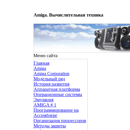
Amiga. Вычислительная техника
Меню сайта
Главная
Amiga
Amiga Corporation
Модельный ряд
История развития
Аппаратная платформа
Операционные системы
Эмуляция
AMIGA # 1
Программирование на
Ассемблере
Организация процессоров
Методы защиты