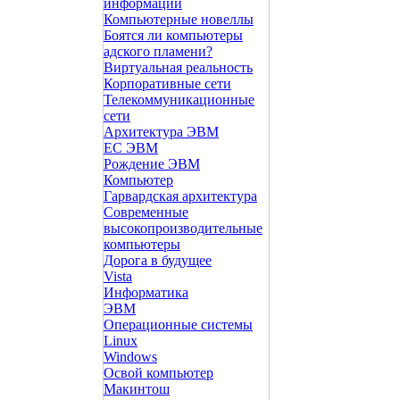
информации
Компьютерные новеллы
Боятся ли компьютеры
адского пламени?
Виртуальная реальность
Корпоративные сети
Телекоммуникационные
сети
Архитектура ЭВМ
ЕС ЭВМ
Рождение ЭВМ
Компьютер
Гарвардская архитектура
Современные
высокопроизводительные
компьютеры
Дорога в будущее
Vista
Инфоpматика
ЭВМ
Операционные системы
Linux
Windows
Освой компьютер
Макинтош