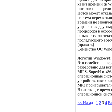
квант времени (в W
потоков по очереди
Поток может отказа
система перехватыв
времени не законче
управления другому
процессора в особо
называется контекс
последующего возоб
[править]
Семейство ОС Wind
Логотип Windows®
Это семейство опе
разработано для в
MIPS, SuperH и x86
операционные систе
устройств, таких к
MP3 проигрыватели,
В настоящее время 
операционной сист
<< Назад
1
2
3
4
Вп